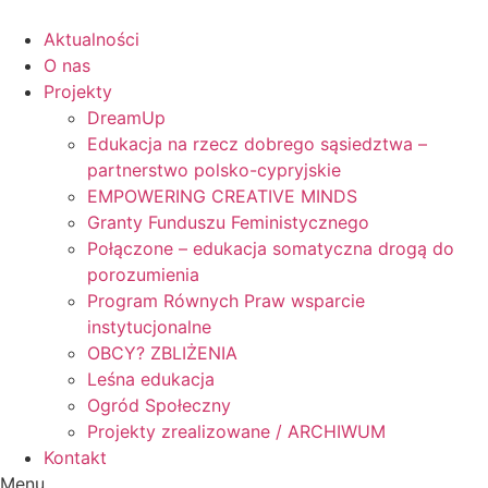
Skip
to
Aktualności
content
O nas
Projekty
DreamUp
Edukacja na rzecz dobrego sąsiedztwa –
partnerstwo polsko-cypryjskie
EMPOWERING CREATIVE MINDS
Granty Funduszu Feministycznego
Połączone – edukacja somatyczna drogą do
porozumienia
Program Równych Praw wsparcie
instytucjonalne
OBCY? ZBLIŻENIA
Leśna edukacja
Ogród Społeczny
Projekty zrealizowane / ARCHIWUM
Kontakt
Menu