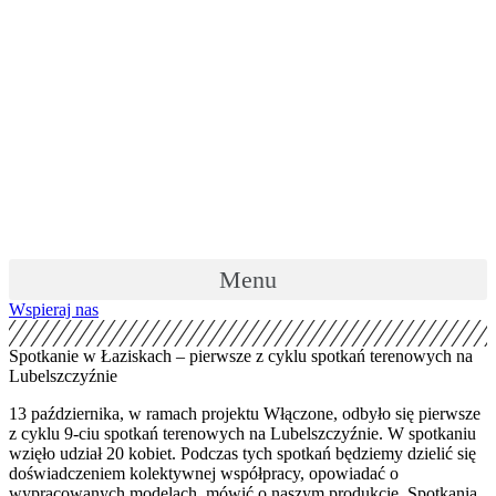
Skip
to
content
Menu
Wspieraj nas
Spotkanie w Łaziskach – pierwsze z cyklu spotkań terenowych na
Lubelszczyźnie
13 października, w ramach projektu Włączone, odbyło się pierwsze
z cyklu 9-ciu spotkań terenowych na Lubelszczyźnie. W spotkaniu
wzięło udział 20 kobiet. Podczas tych spotkań będziemy dzielić się
doświadczeniem kolektywnej współpracy, opowiadać o
wypracowanych modelach, mówić o naszym produkcie. Spotkania,