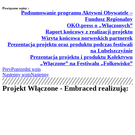
Powiązane wpisy :
Podsumowanie programu Aktywni Obywatele –
Fundusz Regionalny
OKO.press o „Włączonych”
Raport końcowy z realizacji projektu
Wizyta końcowa norweskich partnerek
Prezentacja projektu oraz produktu podczas festiwali
na Lubelszczyźnie
Prezentacja projektu i produktu Kolektywu
„Włączone” na Festiwalu „Folkowisko”
Prev
Poprzedni wpis
Następny wpis
Następny
Projekt Włączone - Embraced realizują: