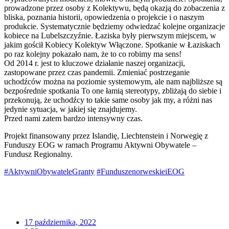
prowadzone przez osoby z Kolektywu, będą okazją do zobaczenia z
bliska, poznania historii, opowiedzenia o projekcie i o naszym
produkcie. Systematycznie będziemy odwiedzać kolejne organizacje
kobiece na Lubelszczyźnie. Łaziska były pierwszym miejscem, w
jakim gościł Kobiecy Kolektyw Włączone. Spotkanie w Łaziskach
po raz kolejny pokazało nam, że to co robimy ma sens!
Od 2014 r. jest to kluczowe działanie naszej organizacji,
zastopowane przez czas pandemii. Zmieniać postrzeganie
uchodźców można na poziomie systemowym, ale nam najbliższe są
bezpośrednie spotkania To one łamią stereotypy, zbliżają do siebie i
przekonują, że uchodźcy to takie same osoby jak my, a różni nas
jedynie sytuacja, w jakiej się znajdujemy.
Przed nami zatem bardzo intensywny czas.
Projekt finansowany przez Islandię, Liechtenstein i Norwegię z
Funduszy EOG w ramach Programu Aktywni Obywatele –
Fundusz Regionalny.
#AktywniObywateleGranty
#FunduszenorweskieiEOG
17 października, 2022