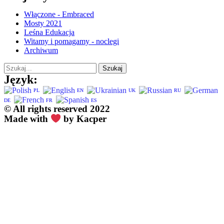
Włączone - Embraced
Mosty 2021
Leśna Edukacja
Witamy i pomagamy - noclegi
Archiwum
Szukaj
Język:
PL
EN
UK
RU
DE
FR
ES
© All rights reserved 2022
Made with
by Kacper