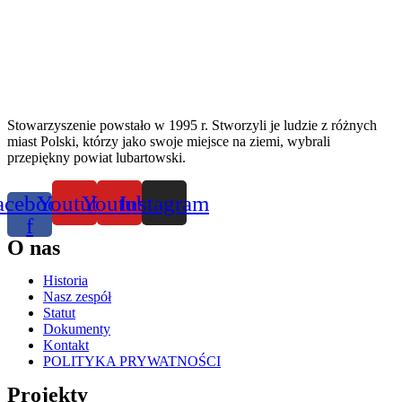
Stowarzyszenie powstało w 1995 r. Stworzyli je ludzie z różnych
miast Polski, którzy jako swoje miejsce na ziemi, wybrali
przepiękny powiat lubartowski.
acebook-
Youtube
Youtube
Instagram
f
O nas
Historia
Nasz zespół
Statut
Dokumenty
Kontakt
POLITYKA PRYWATNOŚCI
Projekty