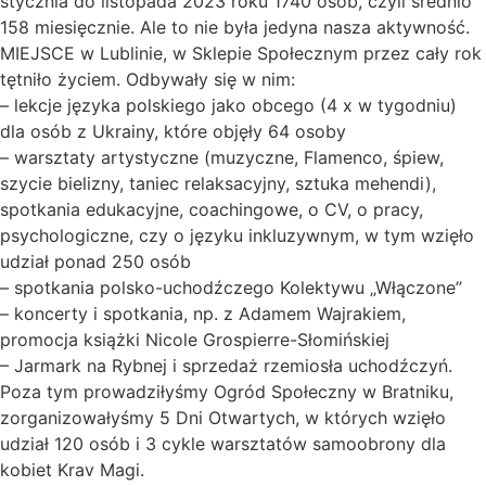
stycznia do listopada 2023 roku 1740 osób, czyli średnio
158 miesięcznie. Ale to nie była jedyna nasza aktywność.
MIEJSCE w Lublinie, w Sklepie Społecznym przez cały rok
tętniło życiem. Odbywały się w nim:
– lekcje języka polskiego jako obcego (4 x w tygodniu)
dla osób z Ukrainy, które objęły 64 osoby
– warsztaty artystyczne (muzyczne, Flamenco, śpiew,
szycie bielizny, taniec relaksacyjny, sztuka mehendi),
spotkania edukacyjne, coachingowe, o CV, o pracy,
psychologiczne, czy o języku inkluzywnym, w tym wzięło
udział ponad 250 osób
– spotkania polsko-uchodźczego Kolektywu „Włączone”
– koncerty i spotkania, np. z Adamem Wajrakiem,
promocja książki Nicole Grospierre-Słomińskiej
– Jarmark na Rybnej i sprzedaż rzemiosła uchodźczyń.
Poza tym prowadziłyśmy Ogród Społeczny w Bratniku,
zorganizowałyśmy 5 Dni Otwartych, w których wzięło
udział 120 osób i 3 cykle warsztatów samoobrony dla
kobiet Krav Magi.