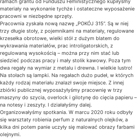
ramach grantu od Funduszu Feministycznego kupiłyśmy
materiały na wykonanie tychże i ostateczne wyposażenie
pracowni w niezbędne sprzęty.
Pracownia zyskała nową nazwę „POKÓJ 315”. Są w niej
trzy długie stoły, z pojemnikami na materiały, regulowane
krzesełka obrotowe, wielki stół z dużym blatem do
wykrawania materiałów, prac introligatorskich, z
regulowaną wysokością – można przy nim stać lub
siedzieć podczas pracy i mały stolik kawowy. Poza tym
dwa regały na wymiar z metalu i drewna. I wielkie lustro!
Na stołach są lampki. Na regałach dużo pudeł, w których
każdy rodzaj materiału znalazł swoje miejsce. Z innej
zbiórki publicznej wyposażyłyśmy pracownię w trzy
maszyny do szycia, overlock i gilotynę do cięcia papieru –
na notesy i zeszyty. I działałyśmy dalej.
Organizowałyśmy spotkania. W marcu 2020 roku odbyły
się warsztaty robienia perfum z naturalnych olejków, a
kilka dni potem panie uczyły się malować obrazy farbami
olejnymi.