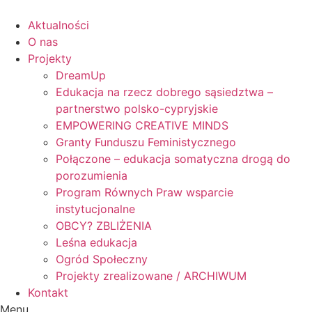
Skip
to
Aktualności
content
O nas
Projekty
DreamUp
Edukacja na rzecz dobrego sąsiedztwa –
partnerstwo polsko-cypryjskie
EMPOWERING CREATIVE MINDS
Granty Funduszu Feministycznego
Połączone – edukacja somatyczna drogą do
porozumienia
Program Równych Praw wsparcie
instytucjonalne
OBCY? ZBLIŻENIA
Leśna edukacja
Ogród Społeczny
Projekty zrealizowane / ARCHIWUM
Kontakt
Menu