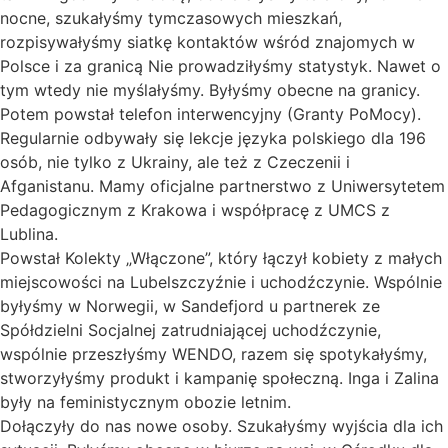
nocne, szukałyśmy tymczasowych mieszkań,
rozpisywałyśmy siatkę kontaktów wśród znajomych w
Polsce i za granicą Nie prowadziłyśmy statystyk. Nawet o
tym wtedy nie myślałyśmy. Byłyśmy obecne na granicy.
Potem powstał telefon interwencyjny (Granty PoMocy).
Regularnie odbywały się lekcje języka polskiego dla 196
osób, nie tylko z Ukrainy, ale też z Czeczenii i
Afganistanu. Mamy oficjalne partnerstwo z Uniwersytetem
Pedagogicznym z Krakowa i współpracę z UMCS z
Lublina.
Powstał Kolekty „Włączone”, który łączył kobiety z małych
miejscowości na Lubelszczyźnie i uchodźczynie. Wspólnie
byłyśmy w Norwegii, w Sandefjord u partnerek ze
Spółdzielni Socjalnej zatrudniającej uchodźczynie,
wspólnie przeszłyśmy WENDO, razem się spotykałyśmy,
stworzyłyśmy produkt i kampanię społeczną. Inga i Zalina
były na feministycznym obozie letnim.
Dołączyły do nas nowe osoby. Szukałyśmy wyjścia dla ich