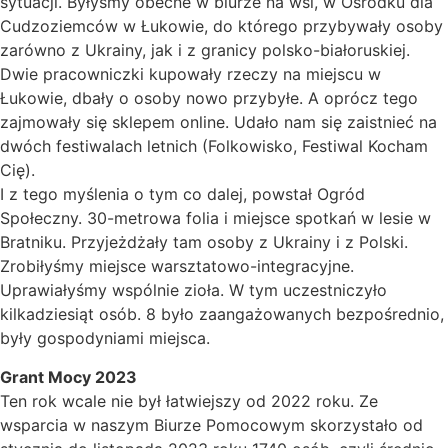
sytuacji. Byłyśmy obecne w biurze na wsi, w Ośrodku dla
Cudzoziemców w Łukowie, do którego przybywały osoby
zarówno z Ukrainy, jak i z granicy polsko-białoruskiej.
Dwie pracowniczki kupowały rzeczy na miejscu w
Łukowie, dbały o osoby nowo przybyłe. A oprócz tego
zajmowały się sklepem online. Udało nam się zaistnieć na
dwóch festiwalach letnich (Folkowisko, Festiwal Kocham
Cię).
I z tego myślenia o tym co dalej, powstał Ogród
Społeczny. 30-metrowa folia i miejsce spotkań w lesie w
Bratniku. Przyjeżdżały tam osoby z Ukrainy i z Polski.
Zrobiłyśmy miejsce warsztatowo-integracyjne.
Uprawiałyśmy wspólnie zioła. W tym uczestniczyło
kilkadziesiąt osób. 8 było zaangażowanych bezpośrednio,
były gospodyniami miejsca.
Grant Mocy 2023
Ten rok wcale nie był łatwiejszy od 2022 roku. Ze
wsparcia w naszym Biurze Pomocowym skorzystało od