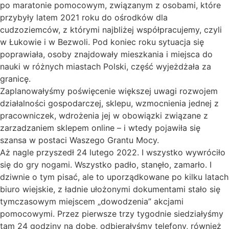
po maratonie pomocowym, związanym z osobami, które
przybyły latem 2021 roku do ośrodków dla
cudzoziemców, z którymi najbliżej współpracujemy, czyli
w Łukowie i w Bezwoli. Pod koniec roku sytuacja się
poprawiała, osoby znajdowały mieszkania i miejsca do
nauki w różnych miastach Polski, część wyjeżdżała za
granicę.
Zaplanowałyśmy poświęcenie większej uwagi rozwojem
działalności gospodarczej, sklepu, wzmocnienia jednej z
pracowniczek, wdrożenia jej w obowiązki związane z
zarzadzaniem sklepem online – i wtedy pojawiła się
szansa w postaci Waszego Grantu Mocy.
Aż nagle przyszedł 24 lutego 2022. I wszystko wywróciło
się do gry nogami. Wszystko padło, stanęło, zamarło. I
dziwnie o tym pisać, ale to uporządkowane po kilku latach
biuro wiejskie, z ładnie ułożonymi dokumentami stało się
tymczasowym miejscem „dowodzenia” akcjami
pomocowymi. Przez pierwsze trzy tygodnie siedziałyśmy
tam 24 godziny na dobę, odbierałyśmy telefony, również