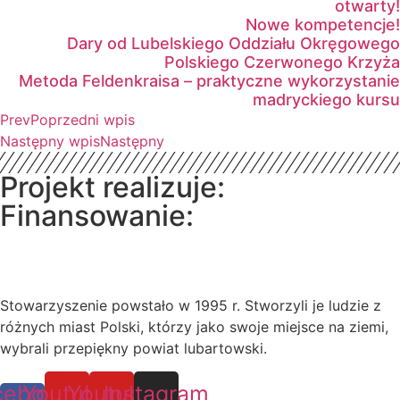
otwarty!
Nowe kompetencje!
Dary od Lubelskiego Oddziału Okręgowego
Polskiego Czerwonego Krzyża
Metoda Feldenkraisa – praktyczne wykorzystanie
madryckiego kursu
Prev
Poprzedni wpis
Następny wpis
Następny
Projekt realizuje:
Finansowanie:
Stowarzyszenie powstało w 1995 r. Stworzyli je ludzie z
różnych miast Polski, którzy jako swoje miejsce na ziemi,
wybrali przepiękny powiat lubartowski.
cebook-
Youtube
Youtube
Instagram