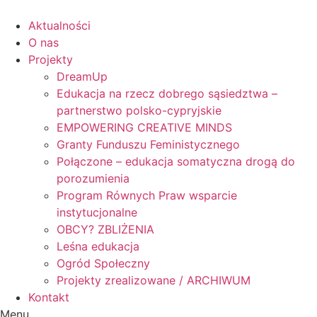
Skip
to
Aktualności
content
O nas
Projekty
DreamUp
Edukacja na rzecz dobrego sąsiedztwa –
partnerstwo polsko-cypryjskie
EMPOWERING CREATIVE MINDS
Granty Funduszu Feministycznego
Połączone – edukacja somatyczna drogą do
porozumienia
Program Równych Praw wsparcie
instytucjonalne
OBCY? ZBLIŻENIA
Leśna edukacja
Ogród Społeczny
Projekty zrealizowane / ARCHIWUM
Kontakt
Menu