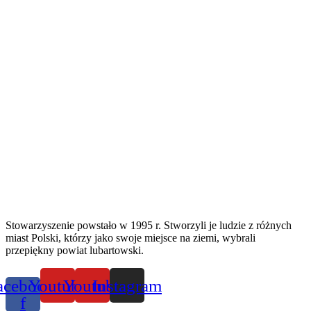
Stowarzyszenie powstało w 1995 r. Stworzyli je ludzie z różnych
miast Polski, którzy jako swoje miejsce na ziemi, wybrali
przepiękny powiat lubartowski.
acebook-
Youtube
Youtube
Instagram
f