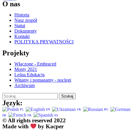
O nas
Historia
Nasz zespół
Statut
Dokumenty
Kontakt
POLITYKA PRYWATNOŚCI
Projekty
Włączone - Embraced
Mosty 2021
Leśna Edukacja
Witamy i pomagamy - noclegi
Archiwum
Szukaj
Język:
PL
EN
UK
RU
DE
FR
ES
© All rights reserved 2022
Made with
by Kacper