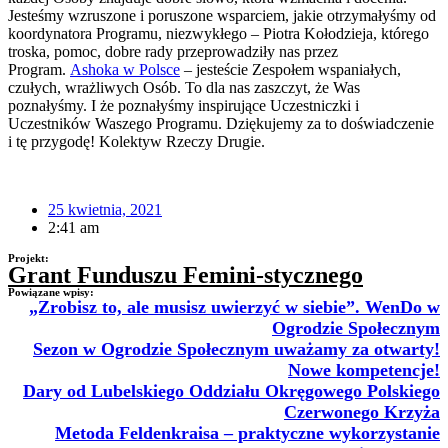
Jesteśmy wzruszone i poruszone wsparciem, jakie otrzymałyśmy od
koordynatora Programu, niezwykłego – Piotra Kołodzieja, którego
troska, pomoc, dobre rady przeprowadziły nas przez
Program.
Ashoka w Polsce
– jesteście Zespołem wspaniałych,
czułych, wrażliwych Osób. To dla nas zaszczyt, że Was
poznałyśmy. I że poznałyśmy inspirujące Uczestniczki i
Uczestników Waszego Programu. Dziękujemy za to doświadczenie
i tę przygodę! Kolektyw Rzeczy Drugie.
25 kwietnia, 2021
2:41 am
Projekt:
Grant Funduszu Femini-stycznego
Powiązane wpisy:
„Zrobisz to, ale musisz uwierzyć w siebie”. WenDo w
Ogrodzie Społecznym
Sezon w Ogrodzie Społecznym uważamy za otwarty!
Nowe kompetencje!
Dary od Lubelskiego Oddziału Okręgowego Polskiego
Czerwonego Krzyża
Metoda Feldenkraisa – praktyczne wykorzystanie