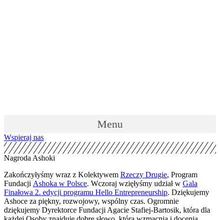
Skip
to
content
Menu
Wspieraj nas
Nagroda Ashoki
Zakończyłyśmy wraz z Kolektywem
Rzeczy Drugie
, Program
Fundacji
Ashoka w Polsce
. Wczoraj wzięłyśmy udział w
Gala
Finałowa 2. edycji programu Hello Entrepreneurship
. Dziękujemy
Ashoce za piękny, rozwojowy, wspólny czas. Ogromnie
dziękujemy Dyrektorce Fundacji Agacie Stafiej-Bartosik, która dla
każdej Osoby znajduje dobre słowo, która wzmacnia i docenia.