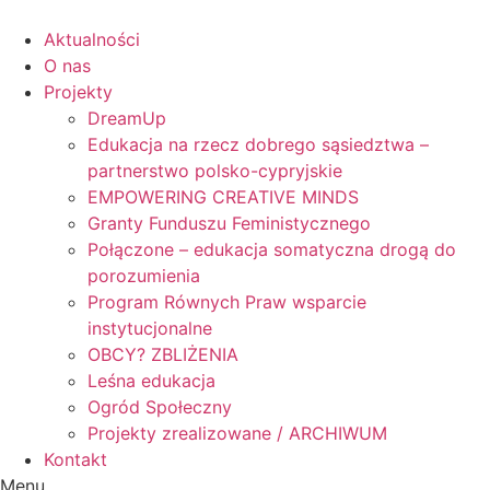
Skip
to
Aktualności
content
O nas
Projekty
DreamUp
Edukacja na rzecz dobrego sąsiedztwa –
partnerstwo polsko-cypryjskie
EMPOWERING CREATIVE MINDS
Granty Funduszu Feministycznego
Połączone – edukacja somatyczna drogą do
porozumienia
Program Równych Praw wsparcie
instytucjonalne
OBCY? ZBLIŻENIA
Leśna edukacja
Ogród Społeczny
Projekty zrealizowane / ARCHIWUM
Kontakt
Menu