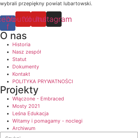
wybrali przepiękny powiat lubartowski.
cebook-
Youtube
Youtube
Instagram
f
O nas
Historia
Nasz zespół
Statut
Dokumenty
Kontakt
POLITYKA PRYWATNOŚCI
Projekty
Włączone - Embraced
Mosty 2021
Leśna Edukacja
Witamy i pomagamy - noclegi
Archiwum