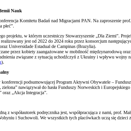
ademii Nauk
onferencja Komitetu Badań nad Migracjami PAN. Na zaproszenie prof.
a płeć”.
o projektu, w którym uczestniczy Stowarzyszenie „Dla Ziemi”. Proje
 realizowany jest od 2022 do 2024 roku przez konsorcjum następującyc
 oraz Universidade Estadual de Campinas (Brazylia).
adczane przez kobiety zaangażowane w mobilność międzynarodową oraz ic
adnienia związane z sytuacją uchodźczyń z Ukrainy i wpływu wojny na 
g
).
alny
ł w konferencji podsumowującej Program Aktywni Obywatele – Fundus
, zielona” nawiązywał do hasła Funduszy Norweskich i Europejskiego
oraz „Akcja Integracja”.
edną z współautorek podręcznika jest, współpracująca z nami, prof. Mał
yniu i Suchowoli. We wszystkich tych placówkach uczą się dzieci 