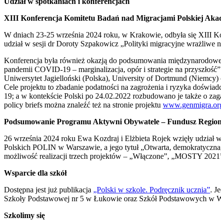
Udział w spotkaniach i konferencjach
XIII Konferencja Komitetu Badań nad Migracjami Polskiej Ak
W dniach 23-25 września 2024 roku, w Krakowie, odbyła się XIII K
udział w sesji dr Doroty Szpakowicz „Polityki migracyjne wrażliwe n
Konferencja była również okazją do podsumowania międzynarodoweg
pandemii COVID-19 – marginalizacja, opór i strategie na przyszłość”
Uniwersytet Jagielloński (Polska), University of Dortmund (Niemcy)
Cele projektu to zbadanie​ podatności na zagrożenia i ryzyka doświ
19; a w kontekście Polski po 24.02.2022 rozbudowano je także o zag
policy briefs można znaleźć też na stronie projektu
www.genmigra.or
Podsumowanie Programu Aktywni Obywatele – Fundusz Region
26 września 2024 roku Ewa Kozdraj i Elżbieta Rojek wzięły udzia
Polskich POLIN w Warszawie, a jego tytuł „Otwarta, demokratyczna
możliwość realizacji trzech projektów – „Włączone”, „MOSTY 2021” 
Wsparcie dla szkół
Dostępna jest już publikacja
„Polski w szkole. Podręcznik ucznia”
. J
Szkoły Podstawowej nr 5 w Łukowie oraz Szkół Podstawowych w Woh
Szkolimy się