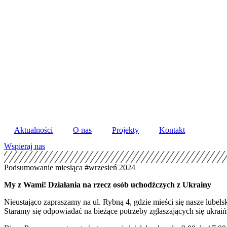
Skip
to
content
Aktualności
O nas
Projekty
Kontakt
Wspieraj nas
Podsumowanie miesiąca #wrzesień 2024
My z Wami! Działania na rzecz osób uchodźczych z Ukrainy
Nieustająco zapraszamy na ul. Rybną 4, gdzie mieści się nasze lub
Staramy się odpowiadać na bieżące potrzeby zgłaszających się ukra