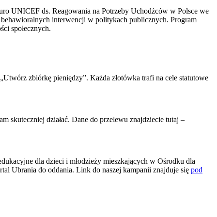
ez Biuro UNICEF ds. Reagowania na Potrzeby Uchodźców w Polsce we
behawioralnych interwencji w politykach publicznych. Program
ości społecznych.
„Utwórz zbiórkę pieniędzy”. Każda złotówka trafi na cele statutowe
 skuteczniej działać. Dane do przelewu znajdziecie tutaj –
ukacyjne dla dzieci i młodzieży mieszkających w Ośrodku dla
al Ubrania do oddania. Link do naszej kampanii znajduje się
pod