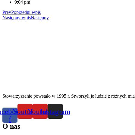
9:04 pm
Prev
Poprzedni wpis
Następny wpis
Następny
Stowarzyszenie powstało w 1995 r. Stworzyli je ludzie z różnych mias
acebook-
Youtube
Youtube
Instagram
f
O nas