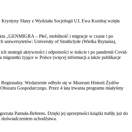
 Krystyny Slany z Wydziału Socjologii UJ, Ewa Kozdraj wzięła
ktu „GENMIGRA – Płeć, mobilność i migracje w czasie i po
h uniwersytetów: University of Strathclyde (Wielka Brytania),
h strategii aktywności i odporności w trakcie i po pandemii Covid-
migrantki żyjące w Polsce (więcej informacji a także publikacje
z Regionalny. Wydarzenie odbyło się w Muzeum Historii Żydów
 Obszaru Gospodarczego. Przez 4 lata trwania programu miałyśmy
gorzata Pamuła-Behrens. Dzięki jej uprzejmości książki trafiły już do
z doświadczeniem uchodźstwa.