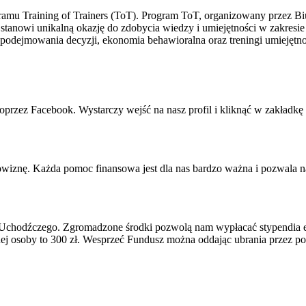
rogramu Training of Trainers (ToT). Program ToT, organizowany prz
anowi unikalną okazję do zdobycia wiedzy i umiejętności w zakresie 
a podejmowania decyzji, ekonomia behawioralna oraz treningi umiejętn
przez Facebook. Wystarczy wejść na nasz profil i kliknąć w zakładkę 
iznę. Każda pomoc finansowa jest dla nas bardzo ważna i pozwala nam
chodźczego. Zgromadzone środki pozwolą nam wypłacać stypendia ed
osoby to 300 zł. Wesprzeć Fundusz można oddając ubrania przez port