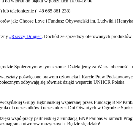
, a od wtorku do piątku w godzinach 10.00-18.00.
g
) lub telefonicznie (+48 665 861 238).
orów jak: Choose Love i Fundusz Obywatelski im. Ludwiki i Henryka
eczny
„Rzeczy Drugie”
. Dochód ze sprzedaży oferowanych produktów 
grodzie Społecznym w tym sezonie. Dziękujemy za Waszą obecność i m
warsztaty poświęcone prawom człowieka i Karcie Praw Podstawowych 
łecznym odbywają się również dzięki wsparciu UNHCR Polska.
ewczyńskiej Grupy Bębniarskiej wspieranej przez Fundację BNP Parib
ała dla uczestników i uczestniczek Dni Otwartych w Ogrodzie Społe
we dzięki współpracy partnerskiej z Fundacją BNP Paribas w ramach 
raz nagrania utworów muzycznych. Będzie się działo!