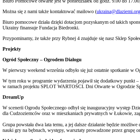
Biuro Pomocowe otwarte jest w poniedziałek od godz. 9.00 do 17.00
Można się z nami także kontaktować mailowo (
ukraina@dlaziemi.or
Biuro pomocowe działa dzięki dotacjom pozyskanym od takich spons
Ukrainy finansuje Fundacja Biedronki.
Przypominamy, że także przy Rybnej 4 znajduje się nasz Sklep Społ
Projekty
Ogród Społeczny – Ogrodem Dialogu
W pierwszy weekend września odbyło się już ostatnie spotkanie w O
W tym roku w programie wydarzenia pojawił się dodatkowy punkt – 
w ramach projektu SPLOT WARTOŚCI. Dni Otwarte w Ogrodzie Spo
DreamUp
W scenerii Ogrodu Społecznego odbył się inauguracyjny występ Dzi
dla Cudzoziemców oraz w mieszkaniach prywatnych w Łukowie, zagr
Grupa powstała dwa lata temu, a jej dalsze działanie będzie możli
nauki gry na bębnach, występy, warsztaty prowadzone przez grupę o