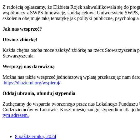
Z radością ogłaszamy, że Elżbieta Rojek zakwalifikowała się do p
współpracy z SWPS Innowacje, spółką celową Uniwersytetu SWPS, st
szkolenia obejmuje taką tematykę jak polityki publiczne, psychologi
Jak nas wesprzeć?
Utwórz zbiórkę!
Każda chętna osoba może założyć zbiórkę na rzecz Stowarzyszenia po
Stowarzyszenia.
Wesprzyj nas darowizną
Można nas także wesprzeć jednorazową wpłatą przekazując nam darow
https://dlaziemi.org/wspieraj/
Oddaj ubrania, ufunduj stypendia
Zachęcamy do wsparcia tworzonego przez nas Lokalnego Funduszu U
Cudzoziemców w Łukowie. Koszt miesięcznego stypendium dla jednej 
tym adresem.
8 października, 2024