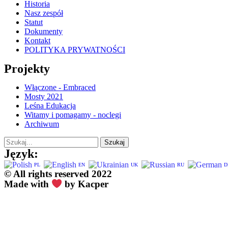
Historia
Nasz zespół
Statut
Dokumenty
Kontakt
POLITYKA PRYWATNOŚCI
Projekty
Włączone - Embraced
Mosty 2021
Leśna Edukacja
Witamy i pomagamy - noclegi
Archiwum
Szukaj
Język:
PL
EN
UK
RU
D
© All rights reserved 2022
Made with
by Kacper