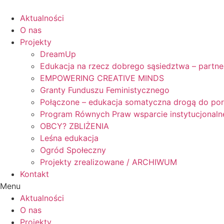
Skip
to
Aktualności
content
O nas
Projekty
DreamUp
Edukacja na rzecz dobrego sąsiedztwa – partne
EMPOWERING CREATIVE MINDS
Granty Funduszu Feministycznego
Połączone – edukacja somatyczna drogą do po
Program Równych Praw wsparcie instytucjonaln
OBCY? ZBLIŻENIA
Leśna edukacja
Ogród Społeczny
Projekty zrealizowane / ARCHIWUM
Kontakt
Menu
Aktualności
O nas
Projekty