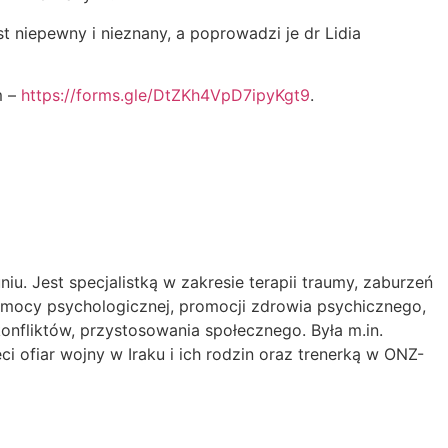
 niepewny i nieznany, a poprowadzi je dr Lidia
m –
https://forms.gle/DtZKh4VpD7ipyKgt9
.
. Jest specjalistką w zakresie terapii traumy, zaburzeń
 pomocy psychologicznej, promocji zdrowia psychicznego,
onfliktów, przystosowania społecznego. Była m.in.
 ofiar wojny w Iraku i ich rodzin oraz trenerką w ONZ-