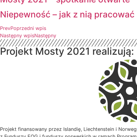
Niepewność – jak z nią pracować i
Prev
Poprzedni wpis
Następny wpis
Następny
Projekt Mosty 2021 realizują:
Projekt finansowany przez Islandię, Liechtenstein i Norweg
z Funduszy EOG i funduszy norweskich w ramach Programu