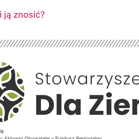
 ją znosić?
ię
 Aktywni Obywatele – Fundusz Regionalny.