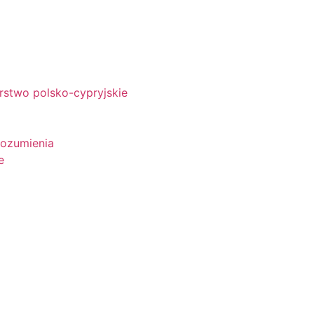
rstwo polsko-cypryjskie
rozumienia
e