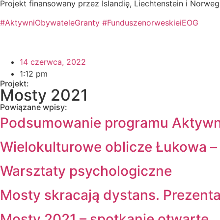
Projekt finansowany przez Islandię, Liechtenstein i Nor
#AktywniObywateleGranty
#FunduszenorweskieiEOG
14 czerwca, 2022
1:12 pm
Projekt:
Mosty 2021
Powiązane wpisy:
Podsumowanie programu Aktywni
Wielokulturowe oblicze Łukowa – 
Warsztaty psychologiczne
Mosty skracają dystans. Prezenta
Mosty 2021 – spotkanie otwarte