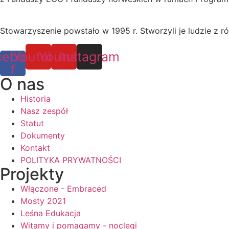
Stowarzyszenie powstało w 1995 r. Stworzyli je ludzie z ró
cebook-
Youtube
Youtube
Instagram
f
O nas
Historia
Nasz zespół
Statut
Dokumenty
Kontakt
POLITYKA PRYWATNOŚCI
Projekty
Włączone - Embraced
Mosty 2021
Leśna Edukacja
Witamy i pomagamy - noclegi