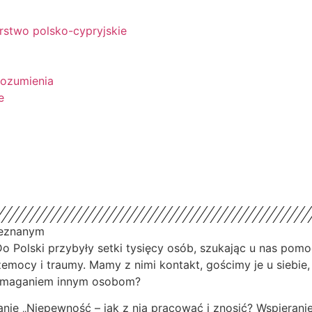
rstwo polsko-cypryjskie
rozumienia
e
ieznanym
 Do Polski przybyły setki tysięcy osób, szukając u nas pom
rzemocy i traumy. Mamy z nimi kontakt, gościmy je u siebi
 pomaganiem innym osobom?
nie „Niepewność – jak z nią pracować i znosić? Wspierani