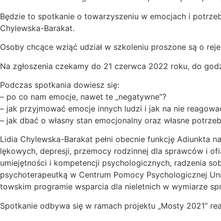
Będzie to spotkanie o towarzyszeniu w emocjach i potrze
Chylewska-Barakat.
Osoby chcące wziąć udział w szkoleniu proszone są o re
Na zgłoszenia czekamy do 21 czerwca 2022 roku, do godz
Podczas spotkania dowiesz się:
– po co nam emocje, nawet te „negatywne”?
– jak przyjmować emocje innych ludzi i jak na nie reagowa
– jak dbać o własny stan emocjonalny oraz własne potrze
Lidia Chylewska-Barakat pełni obecnie funkcję Adiunkta n
lękowych, depresji, przemocy rodzinnej dla sprawców i ofi
umiejętności i kompetencji psychologicznych, radzenia sob
psychoterapeutką w Centrum Pomocy Psychologicznej Unii E
towskim programie wsparcia dla nieletnich w wymiarze spr
Spotkanie odbywa się w ramach projektu „Mosty 2021” rea