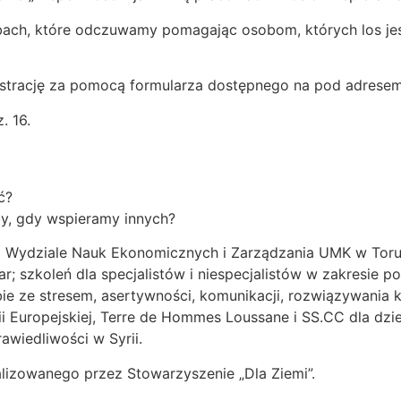
bach, które odczuwamy pomagając osobom, których los jest
jestrację za pomocą formularza dostępnego na pod adrese
. 16.
ć?
by, gdy wspieramy innych?
a Wydziale Nauk Ekonomicznych i Zarządzania UMK w Toruniu
ar; szkoleń dla specjalistów i niespecjalistów w zakresie
ie ze stresem, asertywności, komunikacji, rozwiązywania k
uropejskiej, Terre de Hommes Loussane i SS.CC dla dzieci
awiedliwości w Syrii.
lizowanego przez Stowarzyszenie „Dla Ziemi”.