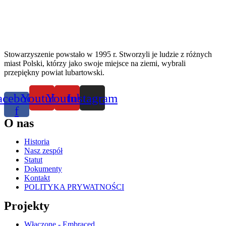
Stowarzyszenie powstało w 1995 r. Stworzyli je ludzie z różnych
miast Polski, którzy jako swoje miejsce na ziemi, wybrali
przepiękny powiat lubartowski.
acebook-
Youtube
Youtube
Instagram
f
O nas
Historia
Nasz zespół
Statut
Dokumenty
Kontakt
POLITYKA PRYWATNOŚCI
Projekty
Włączone - Embraced