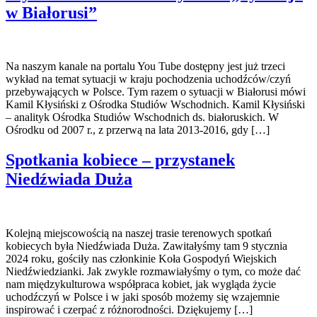
w Białorusi”
Na naszym kanale na portalu You Tube dostępny jest już trzeci
wykład na temat sytuacji w kraju pochodzenia uchodźców/czyń
przebywających w Polsce. Tym razem o sytuacji w Białorusi mówi
Kamil Kłysiński z Ośrodka Studiów Wschodnich. Kamil Kłysiński
– analityk Ośrodka Studiów Wschodnich ds. białoruskich. W
Ośrodku od 2007 r., z przerwą na lata 2013-2016, gdy […]
Spotkania kobiece – przystanek
Niedźwiada Duża
Kolejną miejscowością na naszej trasie terenowych spotkań
kobiecych była Niedźwiada Duża. Zawitałyśmy tam 9 stycznia
2024 roku, gościły nas członkinie Koła Gospodyń Wiejskich
Niedźwiedzianki. Jak zwykle rozmawiałyśmy o tym, co może dać
nam międzykulturowa współpraca kobiet, jak wygląda życie
uchodźczyń w Polsce i w jaki sposób możemy się wzajemnie
inspirować i czerpać z różnorodności. Dziękujemy […]