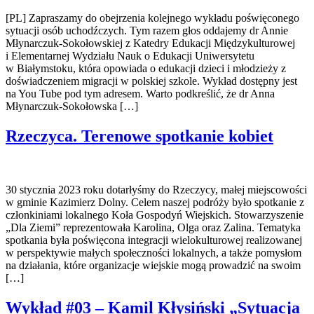
[PL] Zapraszamy do obejrzenia kolejnego wykładu poświęconego
sytuacji osób uchodźczych. Tym razem głos oddajemy dr Annie
Młynarczuk-Sokołowskiej z Katedry Edukacji Międzykulturowej
i Elementarnej Wydziału Nauk o Edukacji Uniwersytetu
w Białymstoku, która opowiada o edukacji dzieci i młodzieży z
doświadczeniem migracji w polskiej szkole. Wykład dostępny jest
na You Tube pod tym adresem. Warto podkreślić, że dr Anna
Młynarczuk-Sokołowska […]
Rzeczyca. Terenowe spotkanie kobiet
30 stycznia 2023 roku dotarłyśmy do Rzeczycy, małej miejscowości
w gminie Kazimierz Dolny. Celem naszej podróży było spotkanie z
członkiniami lokalnego Koła Gospodyń Wiejskich. Stowarzyszenie
„Dla Ziemi” reprezentowała Karolina, Olga oraz Zalina. Tematyka
spotkania była poświęcona integracji wielokulturowej realizowanej
w perspektywie małych społeczności lokalnych, a także pomysłom
na działania, które organizacje wiejskie mogą prowadzić na swoim
[…]
Wykład #03 – Kamil Kłysiński „Sytuacja