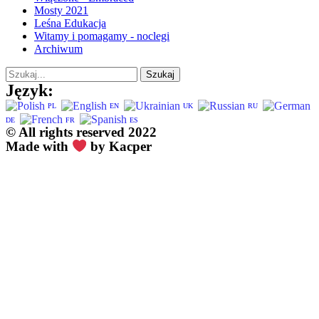
Mosty 2021
Leśna Edukacja
Witamy i pomagamy - noclegi
Archiwum
Szukaj
Język:
PL
EN
UK
RU
DE
FR
ES
© All rights reserved 2022
Made with
by Kacper