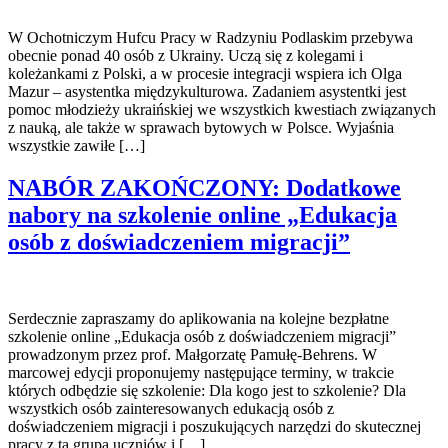
W Ochotniczym Hufcu Pracy w Radzyniu Podlaskim przebywa
obecnie ponad 40 osób z Ukrainy. Uczą się z kolegami i
koleżankami z Polski, a w procesie integracji wspiera ich Olga
Mazur – asystentka międzykulturowa. Zadaniem asystentki jest
pomoc młodzieży ukraińskiej we wszystkich kwestiach związanych
z nauką, ale także w sprawach bytowych w Polsce. Wyjaśnia
wszystkie zawiłe […]
NABÓR ZAKOŃCZONY: Dodatkowe
nabory na szkolenie online „Edukacja
osób z doświadczeniem migracji”
Serdecznie zapraszamy do aplikowania na kolejne bezpłatne
szkolenie online „Edukacja osób z doświadczeniem migracji”
prowadzonym przez prof. Małgorzatę Pamułę-Behrens. W
marcowej edycji proponujemy następujące terminy, w trakcie
których odbędzie się szkolenie: Dla kogo jest to szkolenie? Dla
wszystkich osób zainteresowanych edukacją osób z
doświadczeniem migracji i poszukujących narzędzi do skutecznej
pracy z tą grupą uczniów i […]