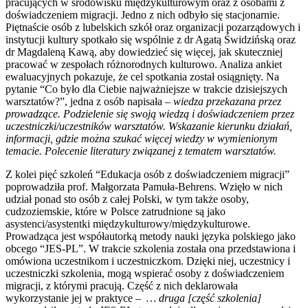
pracujących w środowisku międzykulturowym oraz z osobami z
doświadczeniem migracji. Jedno z nich odbyło się stacjonarnie.
Piętnaście osób z lubelskich szkół oraz organizacji pozarządowych i
instytucji kultury spotkało się wspólnie z dr Agatą Świdzińską oraz
dr Magdaleną Kawą, aby dowiedzieć się więcej, jak skuteczniej
pracować w zespołach różnorodnych kulturowo. Analiza ankiet
ewaluacyjnych pokazuje, że cel spotkania został osiągnięty. Na
pytanie “Co było dla Ciebie najważniejsze w trakcie dzisiejszych
warsztatów?”, jedna z osób napisała –
wiedza przekazana przez
prowadzące. Podzielenie się swoją wiedzą i doświadczeniem przez
uczestniczki/uczestników warsztatów. Wskazanie kierunku działań,
informacji, gdzie można szukać więcej wiedzy w wymienionym
temacie. Polecenie literatury związanej z tematem warsztatów.
Z kolei pięć szkoleń “Edukacja osób z doświadczeniem migracji”
poprowadziła prof. Małgorzata Pamuła-Behrens. Wzięło w nich
udział ponad sto osób z całej Polski, w tym także osoby,
cudzoziemskie, które w Polsce zatrudnione są jako
asystenci/asystentki międzykulturowy/międzykulturowe.
Prowadząca jest współautorką metody nauki języka polskiego jako
obcego “JES-PL”. W trakcie szkolenia została ona przedstawiona i
omówiona uczestnikom i uczestniczkom. Dzięki niej, uczestnicy i
uczestniczki szkolenia, mogą wspierać osoby z doświadczeniem
migracji, z którymi pracują. Część z nich deklarowała
wykorzystanie jej w praktyce –
… druga [część szkolenia]