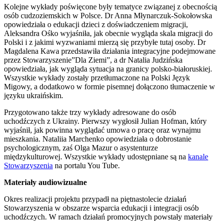
Kolejne wykłady poświęcone były tematyce związanej z obecnością
osób cudzoziemskich w Polsce. Dr Anna Młynarczuk-Sokołowska
opowiedziała o edukacji dzieci z doświadczeniem migracji,
Aleksandra Ośko wyjaśniła, jak obecnie wygląda skala migracji do
Polski i z jakimi wyzwaniami mierzą się przybyłe tutaj osoby. Dr
Magdalena Kawa przedstawiła działania integracyjne podejmowane
przez Stowarzyszenie”Dla Ziemi”, a dr Natalia Judzińska
opowiedziała, jak wygląda sytuacja na granicy polsko-białoruskiej.
Wszystkie wykłady zostały przetłumaczone na Polski Język
Migowy, a dodatkowo w formie pisemnej dołączono tłumaczenie w
języku ukraińskim.
Przygotowano także trzy wykłady adresowane do osób
uchodźczych z Ukrainy. Pierwszy wygłosił Julian Hofman, który
wyjaśnił, jak powinna wyglądać umowa o pracę oraz wynajmu
mieszkania. Nataliia Marchenko opowiedziała o dobrostanie
psychologicznym, zaś Olga Mazur o asystenturze
międzykulturowej. Wszystkie wykłady udostępniane są na
kanale
Stowarzyszenia
na portalu You Tube.
Materiały audiowizualne
Okres realizacji projektu przypadł na piętnastolecie działań
Stowarzyszenia w obszarze wsparcia edukacji i integracji osób
uchodźczych. W ramach działań promocyjnych powstały materiały