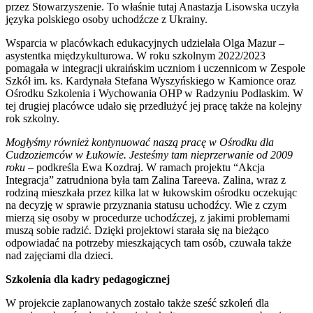
przez Stowarzyszenie. To właśnie tutaj Anastazja Lisowska uczyła
języka polskiego osoby uchodźcze z Ukrainy.
Wsparcia w placówkach edukacyjnych udzielała Olga Mazur –
asystentka międzykulturowa. W roku szkolnym 2022/2023
pomagała w integracji ukraińskim uczniom i uczennicom w Zespole
Szkół im. ks. Kardynała Stefana Wyszyńskiego w Kamionce oraz
Ośrodku Szkolenia i Wychowania OHP w Radzyniu Podlaskim. W
tej drugiej placówce udało się przedłużyć jej pracę także na kolejny
rok szkolny.
Mogłyśmy również kontynuować naszą pracę w Ośrodku dla
Cudzoziemców w Łukowie. Jesteśmy tam nieprzerwanie od 2009
roku
– podkreśla Ewa Kozdraj. W ramach projektu “Akcja
Integracja” zatrudniona była tam Zalina Tareeva. Zalina, wraz z
rodziną mieszkała przez kilka lat w łukowskim ośrodku oczekując
na decyzję w sprawie przyznania statusu uchodźcy. Wie z czym
mierzą się osoby w procedurze uchodźczej, z jakimi problemami
muszą sobie radzić. Dzięki projektowi starała się na bieżąco
odpowiadać na potrzeby mieszkających tam osób, czuwała także
nad zajęciami dla dzieci.
Szkolenia dla kadry pedagogicznej
W projekcie zaplanowanych zostało także sześć szkoleń dla