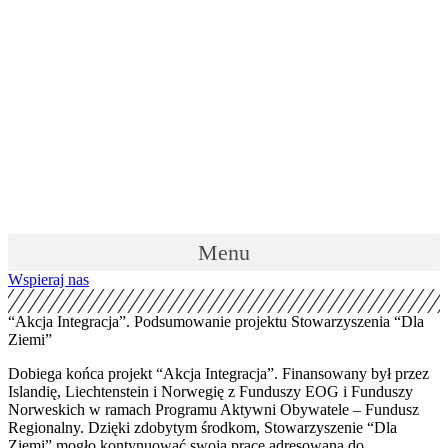
Skip
to
content
Menu
Wspieraj nas
“Akcja Integracja”. Podsumowanie projektu Stowarzyszenia “Dla
Ziemi”
Dobiega końca projekt “Akcja Integracja”. Finansowany był przez
Islandię, Liechtenstein i Norwegię z Funduszy EOG i Funduszy
Norweskich w ramach Programu Aktywni Obywatele – Fundusz
Regionalny. Dzięki zdobytym środkom, Stowarzyszenie “Dla
Ziemi” mogło kontynuować swoją pracę adresowaną do