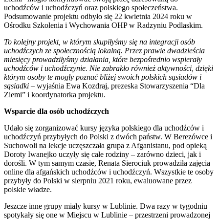
uchodźców i uchodźczyń oraz polskiego społeczeństwa.
Podsumowanie projektu odbyło się 22 kwietnia 2024 roku w
Ośrodku Szkolenia i Wychowania OHP w Radzyniu Podlaskim.
To kolejny projekt, w którym skupiłyśmy się na integracji osób
uchodźczych ze społecznością lokalną. Przez prawie dwadzieścia
miesięcy prowadziłyśmy działania, które bezpośrednio wspierały
uchodźców i uchodźczynie. Nie zabrakło również aktywności, dzięki
którym osoby te mogły poznać bliżej swoich polskich sąsiadów i
sąsiadki
– wyjaśnia Ewa Kozdraj, prezeska Stowarzyszenia “Dla
Ziemi” i koordynatorka projektu.
Wsparcie dla osób uchodźczych
Udało się zorganizować kursy języka polskiego dla uchodźców i
uchodźczyń przybyłych do Polski z dwóch państw. W Berezówce i
Suchowoli na lekcje uczęszczała grupa z Afganistanu, pod opieką
Doroty Iwanejko uczyły się całe rodziny – zarówno dzieci, jak i
dorośli. W tym samym czasie, Renata Sierociuk prowadziła zajęcia
online dla afgańskich uchodźców i uchodźczyń. Wszystkie te osoby
przybyły do Polski w sierpniu 2021 roku, ewaluowane przez
polskie władze.
Jeszcze inne grupy miały kursy w Lublinie. Dwa razy w tygodniu
spotykały się one w Miejscu w Lublinie – przestrzeni prowadzonej