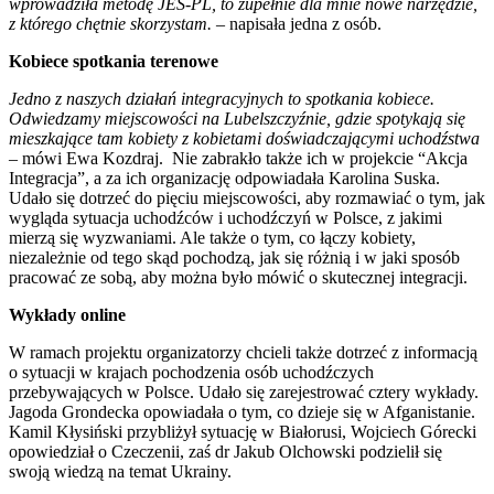
wprowadziła metodę JES-PL, to zupełnie dla mnie nowe narzędzie,
z którego chętnie skorzystam.
– napisała jedna z osób.
Kobiece spotkania terenowe
Jedno z naszych działań integracyjnych to spotkania kobiece.
Odwiedzamy miejscowości na Lubelszczyźnie, gdzie spotykają się
mieszkające tam kobiety z kobietami doświadczającymi uchodźstwa
–
mówi Ewa Kozdraj. Nie zabrakło także ich w projekcie “Akcja
Integracja”, a za ich organizację odpowiadała Karolina Suska.
Udało się dotrzeć do pięciu miejscowości, aby rozmawiać o tym, jak
wygląda sytuacja uchodźców i uchodźczyń w Polsce, z jakimi
mierzą się wyzwaniami. Ale także o tym, co łączy kobiety,
niezależnie od tego skąd pochodzą, jak się różnią i w jaki sposób
pracować ze sobą, aby można było mówić o skutecznej integracji.
Wykłady online
W ramach projektu organizatorzy chcieli także dotrzeć z informacją
o sytuacji w krajach pochodzenia osób uchodźczych
przebywających w Polsce. Udało się zarejestrować cztery wykłady.
Jagoda Grondecka opowiadała o tym, co dzieje się w Afganistanie.
Kamil Kłysiński przybliżył sytuację w Białorusi, Wojciech Górecki
opowiedział o Czeczenii, zaś dr Jakub Olchowski podzielił się
swoją wiedzą na temat Ukrainy.