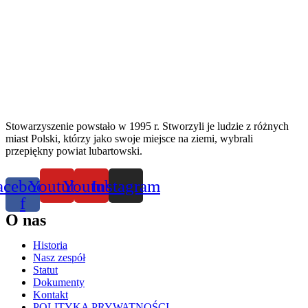
Stowarzyszenie powstało w 1995 r. Stworzyli je ludzie z różnych
miast Polski, którzy jako swoje miejsce na ziemi, wybrali
przepiękny powiat lubartowski.
acebook-
Youtube
Youtube
Instagram
f
O nas
Historia
Nasz zespół
Statut
Dokumenty
Kontakt
POLITYKA PRYWATNOŚCI