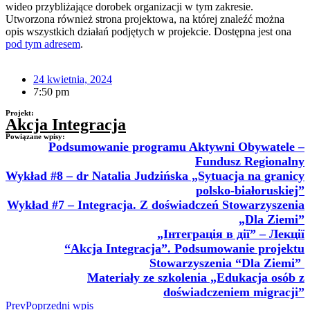
wideo przybliżające dorobek organizacji w tym zakresie.
Utworzona również strona projektowa, na której znaleźć można
opis wszystkich działań podjętych w projekcie. Dostępna jest ona
pod tym adresem
.
24 kwietnia, 2024
7:50 pm
Projekt:
Akcja Integracja
Powiązane wpisy:
Podsumowanie programu Aktywni Obywatele –
Fundusz Regionalny
Wykład #8 – dr Natalia Judzińska „Sytuacja na granicy
polsko-białoruskiej”
Wykład #7 – Integracja. Z doświadczeń Stowarzyszenia
„Dla Ziemi”
„Інтеграція в дії” – Лекції
“Akcja Integracja”. Podsumowanie projektu
Stowarzyszenia “Dla Ziemi”
Materiały ze szkolenia „Edukacja osób z
doświadczeniem migracji”
Prev
Poprzedni wpis