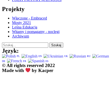
Projekty
Włączone - Embraced
Mosty 2021
Leśna Edukacja
Witamy i pomagamy - noclegi
Archiwum
Szukaj
Język:
PL
EN
UK
RU
DE
FR
ES
© All rights reserved 2022
Made with
by Kacper