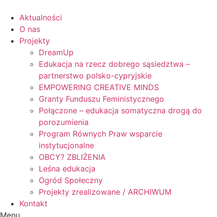
Skip
to
Aktualności
content
O nas
Projekty
DreamUp
Edukacja na rzecz dobrego sąsiedztwa –
partnerstwo polsko-cypryjskie
EMPOWERING CREATIVE MINDS
Granty Funduszu Feministycznego
Połączone – edukacja somatyczna drogą do
porozumienia
Program Równych Praw wsparcie
instytucjonalne
OBCY? ZBLIŻENIA
Leśna edukacja
Ogród Społeczny
Projekty zrealizowane / ARCHIWUM
Kontakt
Menu