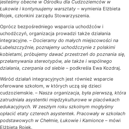
jesteśmy obecne w Ośrodku dla Cudzoziemców w
Łukowie i kontynuujemy warsztaty
– wymienia Elżbieta
Rojek, członkini zarządu Stowarzyszenia.
Oprócz bezpośredniego wsparcia uchodźców i
uchodźczyń, organizacja prowadzi także działania
integracyjne. –
Docieramy do małych miejscowości na
Lubelszczyźnie, poznajemy uchodźczynie z polskimi
kobietami, próbujemy dawać przestrzeń do poznania się,
przełamywania stereotypów, ale także i wspólnego
działania, czerpania od siebie
– podkreśla Ewa Kozdraj.
Wśród działań integracyjnych jest również wsparcie
oferowane szkołom, w których uczą się dzieci
cudzoziemskie. –
Nasza organizacja, była pierwszą, która
zatrudniała asystentki międzykulturowe w placówkach
edukacyjnych. W zeszłym roku szkolnym mogłyśmy
opłacić etaty czterech asystentek. Pracowały w szkołach
podstawowych w Chełmie, Łukowie i Kamionce
– mówi
Elżbieta Rojek.