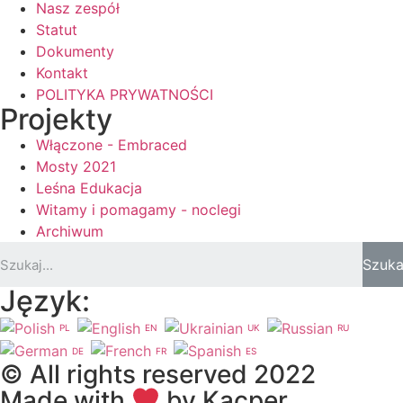
Nasz zespół
Statut
Dokumenty
Kontakt
POLITYKA PRYWATNOŚCI
Projekty
Włączone - Embraced
Mosty 2021
Leśna Edukacja
Witamy i pomagamy - noclegi
Archiwum
Szuka
Język:
PL
EN
UK
RU
DE
FR
ES
© All rights reserved 2022
Made with
by Kacper