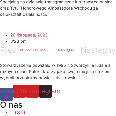
Specjalną za działania transgraniczne lub transregionalne
oraz Tytuł Honorowego Ambasadora Wschodu za
całokształt działalności.
20 listopada, 2023
8:23 pm
Prev
Następny
POPRZEDNI WPIS
NASTĘPNY WPIS
Stowarzyszenie powstało w 1995 r. Stworzyli je ludzie z
różnych miast Polski, którzy jako swoje miejsce na ziemi,
wybrali przepiękny powiat lubartowski.
cebook-
Youtube
Youtube
Instagram
f
O nas
Historia