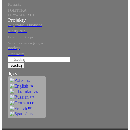
Kontakt
POLITYKA
PRYWATNOŚCI
Projekty
Włączone - Embraced
Mosty 2021
Leśna Edukacja
Witamy i pomagamy -
noclegi
Archiwum
Szukaj
Język:
PL
EN
UK
RU
DE
FR
ES