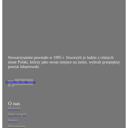
Stowarzyszenie powstało w 1995 r. Stworzyli je ludzie z różnych
miast Polski, którzy jako swoje miejsce na ziemi, wybrali przepiękny
powiat lubartowski.
Facebook-
Youtube
Youtube
Instagram
f
O nas
Historia
Nasz zespół
Statut
Dokumenty