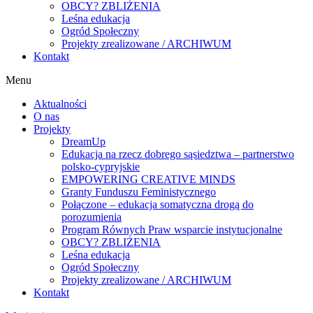
OBCY? ZBLIŻENIA
Leśna edukacja
Ogród Społeczny
Projekty zrealizowane / ARCHIWUM
Kontakt
Menu
Aktualności
O nas
Projekty
DreamUp
Edukacja na rzecz dobrego sąsiedztwa – partnerstwo
polsko-cypryjskie
EMPOWERING CREATIVE MINDS
Granty Funduszu Feministycznego
Połączone – edukacja somatyczna drogą do
porozumienia
Program Równych Praw wsparcie instytucjonalne
OBCY? ZBLIŻENIA
Leśna edukacja
Ogród Społeczny
Projekty zrealizowane / ARCHIWUM
Kontakt