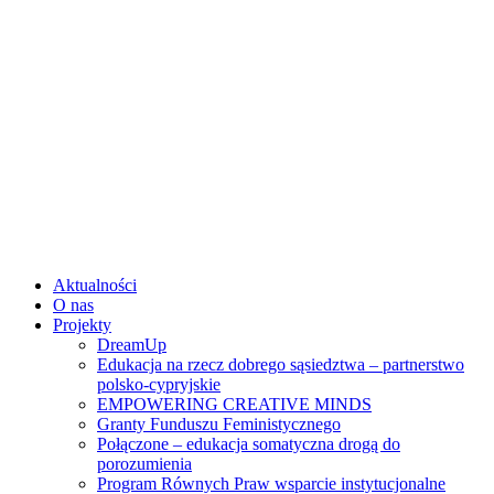
Skip
to
content
Aktualności
O nas
Projekty
DreamUp
Edukacja na rzecz dobrego sąsiedztwa – partnerstwo
polsko-cypryjskie
EMPOWERING CREATIVE MINDS
Granty Funduszu Feministycznego
Połączone – edukacja somatyczna drogą do
porozumienia
Program Równych Praw wsparcie instytucjonalne