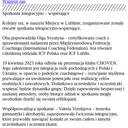
Wspieraj nas
Spotkania integracyjno – wspierające
Kolejny raz, w naszym Miejscu w Lublinie, zorganizowane zostały
otwarte spotkania integracyjno-wspierające.
Oba poprowadziła Olga Svyatyna – certyfikowany coach z
uprawnieniami nadanymi przez Międzynarodową Federację
Coachingu (International Coaching Federation). Jest również
członkinią oddziału ICF Polska oraz ICF Lublin.
19 kwietnia 2023 roku odbyła się prezentacja klubu CHOVEN.
Jego założeniem jest integracja osób pochodzących z Polski i
Ukrainy, w oparciu o podejście coachingowe – rozwijanie myślenia
pozwalające na uwolnienie potencjału oraz realizację celów
osobistych i zawodowych. Dodatkowo uczestników i uczestniczki
wspierać będzie dynamika grupy. Dzięki zapewnieniu bezpiecznej i
zaufanej atmosfery, osoby biorące udział w spotkaniu mogły
swobodnie dzielić się swoimi refleksjami.
Współprowadząca spotkanie – Valeria Vorobjova – trenerka
gimnastyki i akrobatyki, zaproponowała ćwiczenia integracyjne,
które pozwoliły nawiązać kontakt ze swoim ciałem i innymi
uczestnikami i uczestniczkami.