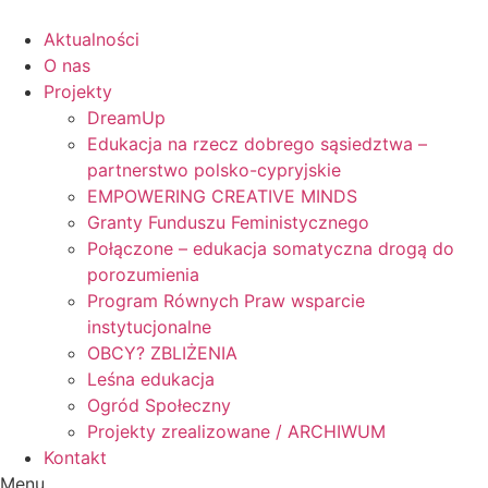
Skip
to
Aktualności
content
O nas
Projekty
DreamUp
Edukacja na rzecz dobrego sąsiedztwa –
partnerstwo polsko-cypryjskie
EMPOWERING CREATIVE MINDS
Granty Funduszu Feministycznego
Połączone – edukacja somatyczna drogą do
porozumienia
Program Równych Praw wsparcie
instytucjonalne
OBCY? ZBLIŻENIA
Leśna edukacja
Ogród Społeczny
Projekty zrealizowane / ARCHIWUM
Kontakt
Menu