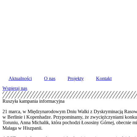
Skip
to
content
Aktualności
O nas
Projekty
Kontakt
Wspieraj nas
Ruszyła kampania informacyjna
21 marca, w Międzynarodowym Dniu Walki z Dyskryminacją Rasową, 
w Berlinie i Kopenhadze. Przypominamy, że zwyciężczyniami konkur
Toruniu, Anna Michalik, która pochodzi Łososiny Górnej, obecnie mi
Malaga w Hiszpanii.