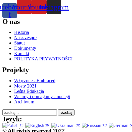
acebook-
Youtube
Youtube
Instagram
f
O nas
Historia
Nasz zespół
Statut
Dokumenty
Kontakt
POLITYKA PRYWATNOŚCI
Projekty
Włączone - Embraced
Mosty 2021
Leśna Edukacja
Witamy i pomagamy - noclegi
Archiwum
Szukaj
Język:
PL
EN
UK
RU
D
© All rights reserved 2022