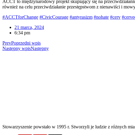
ACCT to międzynarodowy projekt skupiający się na przeciwdziałaniu
również na celu przeciwdziałanie przestępstwom z nienawiści i mowy
#ACCTforChange
#CivicCourage
#antyrasizm
#nohate
#cerv
#cerve
21 marca, 2024
6:34 pm
Prev
Poprzedni wpis
Następny wpis
Następny
Stowarzyszenie powstało w 1995 r. Stworzyli je ludzie z różnych mias