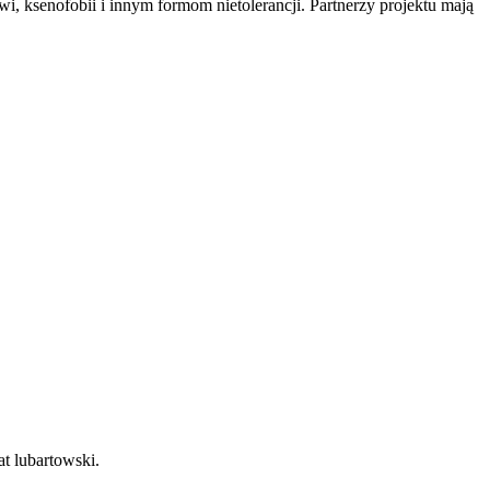
 ksenofobii i innym formom nietolerancji. Partnerzy projektu mają
at lubartowski.