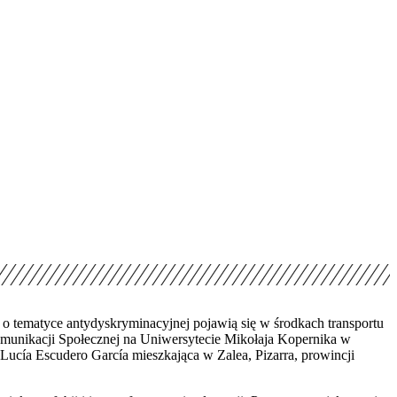
tematyce antydyskryminacyjnej pojawią się w środkach transportu
omunikacji Społecznej na Uniwersytecie Mikołaja Kopernika w
Lucía Escudero García mieszkająca w Zalea, Pizarra, prowincji