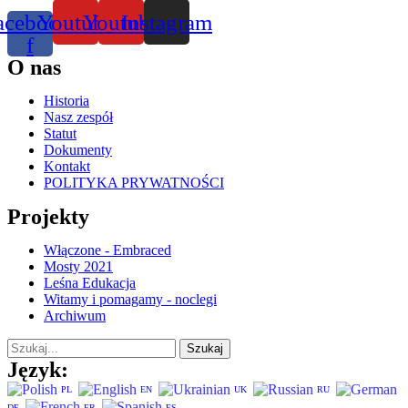
acebook-
Youtube
Youtube
Instagram
f
O nas
Historia
Nasz zespół
Statut
Dokumenty
Kontakt
POLITYKA PRYWATNOŚCI
Projekty
Włączone - Embraced
Mosty 2021
Leśna Edukacja
Witamy i pomagamy - noclegi
Archiwum
Szukaj
Język:
PL
EN
UK
RU
DE
FR
ES