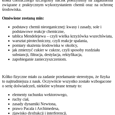
kółka chemicznego szczególny nacisk położyliśmy na zagadnienia
związane z praktycznym wykorzystaniem chemii oraz na ochronę
środowiska.
Omówione zostaną min:
podstawy chemii nieorganicznej: kwasy i zasady, sole i
podstawowe reakcje chemiczne,
tablica Mendelejewa – czyli wielka krzyżówka wszechświata,
warsztat pirotechniczny, czyli reakcje spalania,
pomiary skażenia środowiska w okolicy,
jak zmierzyć cukier w cukrze, czyli sposoby rozdziału
substancji, filtracja, destylacja, rektyfikacja,
zapobieganie zanieczyszczeniom.
Kółko fizyczne miało za zadanie przełamanie stereotypu, że fizyka
to najtrudniejsza z nauk. Oczywiście wszystko zostało wzbogacone
o serię doświadczeń, niektóre wybrane tematy to:
elementy rachunku wektorowego,
ruchy ciał,
zasady dynamiki Newtona,
prawo Pacala i Archimedesa,
zjawisko dysfrakcji i interferencji.