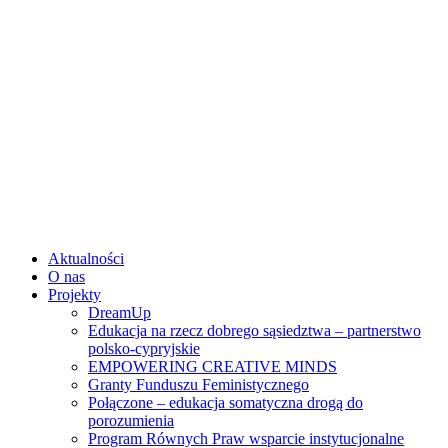
Skip
to
content
Aktualności
O nas
Projekty
DreamUp
Edukacja na rzecz dobrego sąsiedztwa – partnerstwo
polsko-cypryjskie
EMPOWERING CREATIVE MINDS
Granty Funduszu Feministycznego
Połączone – edukacja somatyczna drogą do
porozumienia
Program Równych Praw wsparcie instytucjonalne