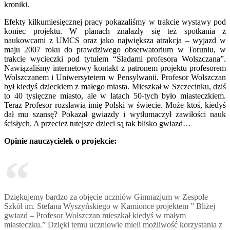
kroniki.
Efekty kilkumiesięcznej pracy pokazaliśmy w trakcie wystawy pod
koniec projektu. W planach znalazły się też spotkania z
naukowcami z UMCS oraz jako największa atrakcja – wyjazd w
maju 2007 roku do prawdziwego obserwatorium w Toruniu, w
trakcie wycieczki pod tytułem “Śladami profesora Wolszczana”.
Nawiązaliśmy internetowy kontakt z patronem projektu profesorem
Wolszczanem i Uniwersytetem w Pensylwanii. Profesor Wolszczan
był kiedyś dzieckiem z małego miasta. Mieszkał w Szczecinku, dziś
to 40 tysięczne miasto, ale w latach 50-tych było miasteczkiem.
Teraz Profesor rozsławia imię Polski w świecie. Może ktoś, kiedyś
dał mu szansę? Pokazał gwiazdy i wytłumaczył zawiłości nauk
ścisłych. A przecież tutejsze dzieci są tak blisko gwiazd…
Opinie nauczycielek o projekcie:
Dziękujemy bardzo za objęcie uczniów Gimnazjum w Zespole
Szkół im. Stefana Wyszyńskiego w Kamionce projektem ” Bliżej
gwiazd – Profesor Wolszczan mieszkał kiedyś w małym
miasteczku.” Dzięki temu uczniowie mieli możliwość korzystania z