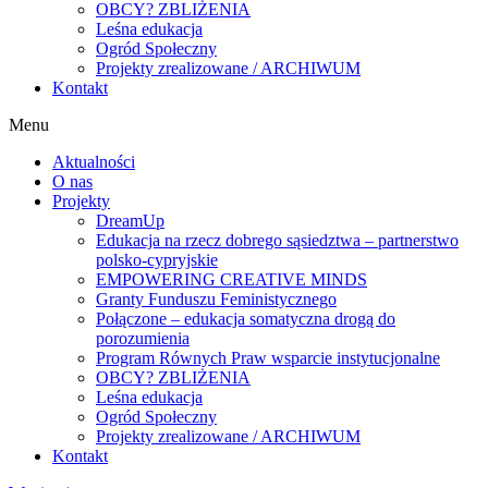
OBCY? ZBLIŻENIA
Leśna edukacja
Ogród Społeczny
Projekty zrealizowane / ARCHIWUM
Kontakt
Menu
Aktualności
O nas
Projekty
DreamUp
Edukacja na rzecz dobrego sąsiedztwa – partnerstwo
polsko-cypryjskie
EMPOWERING CREATIVE MINDS
Granty Funduszu Feministycznego
Połączone – edukacja somatyczna drogą do
porozumienia
Program Równych Praw wsparcie instytucjonalne
OBCY? ZBLIŻENIA
Leśna edukacja
Ogród Społeczny
Projekty zrealizowane / ARCHIWUM
Kontakt