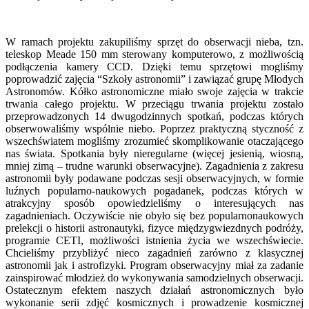
W ramach projektu zakupiliśmy sprzęt do obserwacji nieba, tzn.
teleskop Meade 150 mm sterowany komputerowo, z możliwością
podłączenia kamery CCD. Dzięki temu sprzętowi mogliśmy
poprowadzić zajęcia “Szkoły astronomii” i zawiązać grupę Młodych
Astronomów. Kółko astronomiczne miało swoje zajęcia w trakcie
trwania całego projektu. W przeciągu trwania projektu zostało
przeprowadzonych 14 dwugodzinnych spotkań, podczas których
obserwowaliśmy wspólnie niebo. Poprzez praktyczną styczność z
wszechświatem mogliśmy zrozumieć skomplikowanie otaczającego
nas świata. Spotkania były nieregularne (więcej jesienią, wiosną,
mniej zimą – trudne warunki obserwacyjne). Zagadnienia z zakresu
astronomii były podawane podczas sesji obserwacyjnych, w formie
luźnych popularno-naukowych pogadanek, podczas których w
atrakcyjny sposób opowiedzieliśmy o interesujących nas
zagadnieniach. Oczywiście nie obyło się bez popularnonaukowych
prelekcji o historii astronautyki, fizyce międzygwiezdnych podróży,
programie CETI, możliwości istnienia życia we wszechświecie.
Chcieliśmy przybliżyć nieco zagadnień zarówno z klasycznej
astronomii jak i astrofizyki. Program obserwacyjny miał za zadanie
zainspirować młodzież do wykonywania samodzielnych obserwacji.
Ostatecznym efektem naszych działań astronomicznych było
wykonanie serii zdjęć kosmicznych i prowadzenie kosmicznej