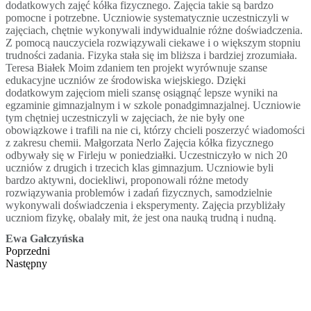
dodatkowych zajęć kółka fizycznego. Zajęcia takie są bardzo
pomocne i potrzebne. Uczniowie systematycznie uczestniczyli w
zajęciach, chętnie wykonywali indywidualnie różne doświadczenia.
Z pomocą nauczyciela rozwiązywali ciekawe i o większym stopniu
trudności zadania. Fizyka stała się im bliższa i bardziej zrozumiała.
Teresa Białek Moim zdaniem ten projekt wyrównuje szanse
edukacyjne uczniów ze środowiska wiejskiego. Dzięki
dodatkowym zajęciom mieli szansę osiągnąć lepsze wyniki na
egzaminie gimnazjalnym i w szkole ponadgimnazjalnej. Uczniowie
tym chętniej uczestniczyli w zajęciach, że nie były one
obowiązkowe i trafili na nie ci, którzy chcieli poszerzyć wiadomości
z zakresu chemii. Małgorzata Nerlo Zajęcia kółka fizycznego
odbywały się w Firleju w poniedziałki. Uczestniczyło w nich 20
uczniów z drugich i trzecich klas gimnazjum. Uczniowie byli
bardzo aktywni, dociekliwi, proponowali różne metody
rozwiązywania problemów i zadań fizycznych, samodzielnie
wykonywali doświadczenia i eksperymenty. Zajęcia przybliżały
uczniom fizykę, obalały mit, że jest ona nauką trudną i nudną.
Ewa Gałczyńska
Poprzedni
Następny