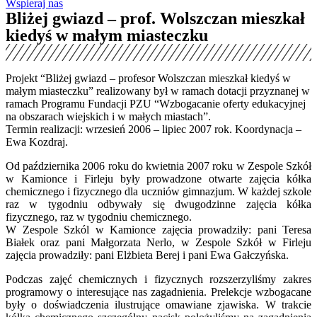
Wspieraj nas
Bliżej gwiazd – prof. Wolszczan mieszkał
kiedyś w małym miasteczku
Projekt “Bliżej gwiazd – profesor Wolszczan mieszkał kiedyś w
małym miasteczku” realizowany był w ramach dotacji przyznanej w
ramach Programu Fundacji PZU “Wzbogacanie oferty edukacyjnej
na obszarach wiejskich i w małych miastach”.
Termin realizacji: wrzesień 2006 – lipiec 2007 rok. Koordynacja –
Ewa Kozdraj.
Od października 2006 roku do kwietnia 2007 roku w Zespole Szkół
w Kamionce i Firleju były prowadzone otwarte zajęcia kółka
chemicznego i fizycznego dla uczniów gimnazjum. W każdej szkole
raz w tygodniu odbywały się dwugodzinne zajęcia kółka
fizycznego, raz w tygodniu chemicznego.
W Zespole Szkól w Kamionce zajęcia prowadziły: pani Teresa
Białek oraz pani Małgorzata Nerlo, w Zespole Szkół w Firleju
zajęcia prowadziły: pani Elżbieta Berej i pani Ewa Gałczyńska.
Podczas zajęć chemicznych i fizycznych rozszerzyliśmy zakres
programowy o interesujące nas zagadnienia. Prelekcje wzbogacane
były o doświadczenia ilustrujące omawiane zjawiska. W trakcie