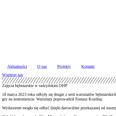
Skip
to
content
Aktualności
O nas
Projekty
Kontakt
Wspieraj nas
Zajęcia bębniarskie w radzyńskim OHP
18 marca 2023 roku odbyły się drugie z serii warsztatów bębniarski
gry na instrumencie. Warsztaty poprowadził Tomasz Kozdraj.
Wydarzenie mogło się odbyć dzięki darowiźnie przekazanej od naszej