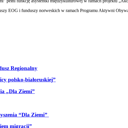
” pełni funkcję asystentki międzykulturowej w ramach projektu „Akcj
unduszy EOG i funduszy norweskich w ramach Programu Aktywni Obywa
usz Regionalny
cy polsko-białoruskiej”
ia „Dla Ziemi”
zyszenia “Dla Ziemi”
iem migracji”