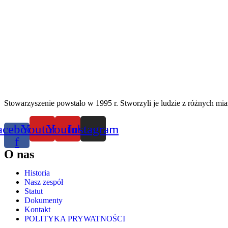
Stowarzyszenie powstało w 1995 r. Stworzyli je ludzie z różnych mias
acebook-
Youtube
Youtube
Instagram
f
O nas
Historia
Nasz zespół
Statut
Dokumenty
Kontakt
POLITYKA PRYWATNOŚCI