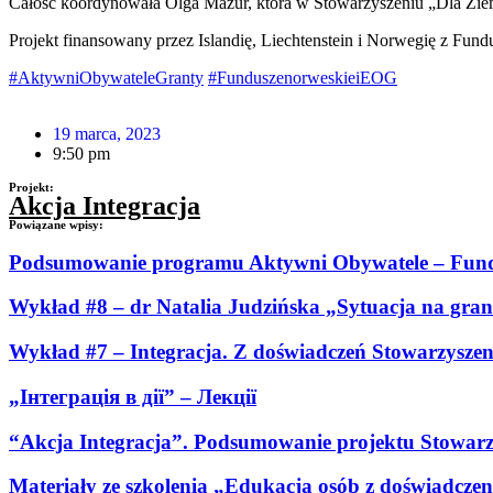
Całość koordynowała Olga Mazur, która w Stowarzyszeniu „Dla Ziemi
Projekt finansowany przez Islandię, Liechtenstein i Norwegię z F
#AktywniObywateleGranty
#FunduszenorweskieiEOG
19 marca, 2023
9:50 pm
Projekt:
Akcja Integracja
Powiązane wpisy:
Podsumowanie programu Aktywni Obywatele – Fund
Wykład #8 – dr Natalia Judzińska „Sytuacja na grani
Wykład #7 – Integracja. Z doświadczeń Stowarzyszen
„Інтеграція в дії” – Лекції
“Akcja Integracja”. Podsumowanie projektu Stowar
Materiały ze szkolenia „Edukacja osób z doświadczen