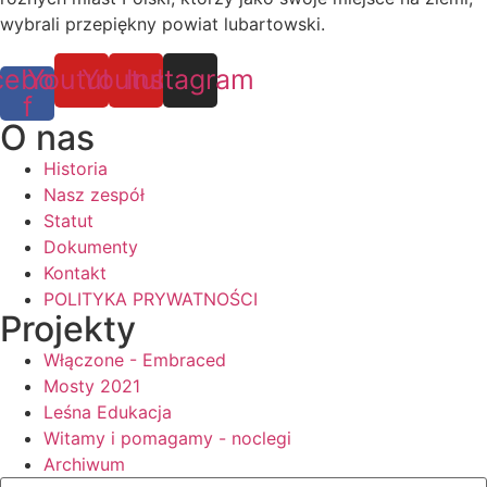
wybrali przepiękny powiat lubartowski.
cebook-
Youtube
Youtube
Instagram
f
O nas
Historia
Nasz zespół
Statut
Dokumenty
Kontakt
POLITYKA PRYWATNOŚCI
Projekty
Włączone - Embraced
Mosty 2021
Leśna Edukacja
Witamy i pomagamy - noclegi
Archiwum