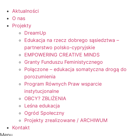
Skip
to
Aktualności
content
O nas
Projekty
DreamUp
Edukacja na rzecz dobrego sąsiedztwa –
partnerstwo polsko-cypryjskie
EMPOWERING CREATIVE MINDS
Granty Funduszu Feministycznego
Połączone – edukacja somatyczna drogą do
porozumienia
Program Równych Praw wsparcie
instytucjonalne
OBCY? ZBLIŻENIA
Leśna edukacja
Ogród Społeczny
Projekty zrealizowane / ARCHIWUM
Kontakt
Menu