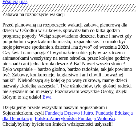
Wspieraj nas
Zabawa na rozpoczęcie wakacji
Przed planowaną na rozpoczęcie wakacji zabawą plenerową dla
dzieci w Ośrodku w Łukowie, sprawdzałam co kilka godzin
prognozę pogody. Wciąż zapowiadano deszcze, burze i nawet gdy
po południu wjeżdżałam do miasta, rozpadało się. To miało być
moje pierwsze spotkanie z dziećmi „na żywo” od września 2020.
Czy świat nam sprzyja? I wyobraźcie sobie: gdy wraz z trzema
animatorkami weszłyśmy na teren ośrodka, przez kolejne godziny
nie spadła ani jedna kropla deszczu! Ba! Nawet wyszło słońce!
Było wspaniale – bardzo głośno, bardzo radośnie, tak jak powinno
być. Zabawy, konkurencje, kuglarstwo i ani chwili „poważnej
nauki”. Niekończącą się kolejkę po watę cukrową, mamy dzieci
nazwały „kolejką szczęścia”. Tyle uśmiechów, tyle głośnej radości
nie słyszałam od miesięcy. Pozdrawiam wszystkie Osoby, dzięki
którym to się udało!
Ewa
Dziękujemy przede wszystkim naszym Sojusznikom i
Sojuszniczkom, czyli
Fundacja Drzewo i Jutro
,
Fundacja Edukacja
dla Demokracji
,
Polsko-Amerykańska Fundacja Wolności
.
Chciałybyśmy byście ten śmiech wdzięczności usłyszeli!