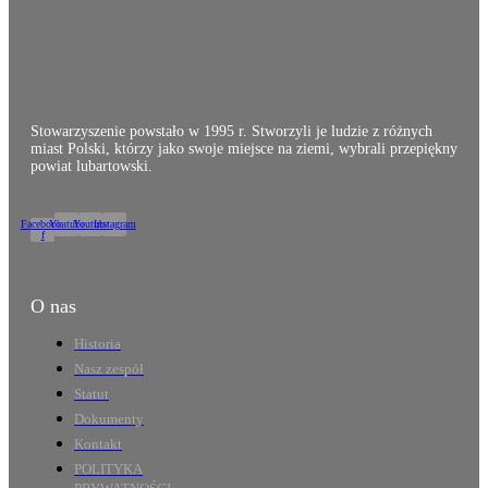
Stowarzyszenie powstało w 1995 r. Stworzyli je ludzie z różnych
miast Polski, którzy jako swoje miejsce na ziemi, wybrali przepiękny
powiat lubartowski.
Facebook-
Youtube
Youtube
Instagram
f
O nas
Historia
Nasz zespół
Statut
Dokumenty
Kontakt
POLITYKA