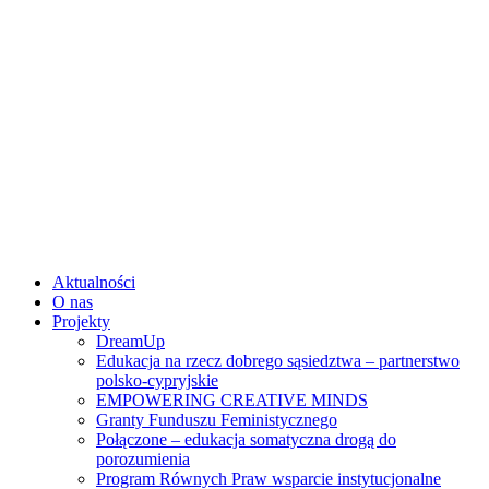
Skip
to
content
Aktualności
O nas
Projekty
DreamUp
Edukacja na rzecz dobrego sąsiedztwa – partnerstwo
polsko-cypryjskie
EMPOWERING CREATIVE MINDS
Granty Funduszu Feministycznego
Połączone – edukacja somatyczna drogą do
porozumienia
Program Równych Praw wsparcie instytucjonalne