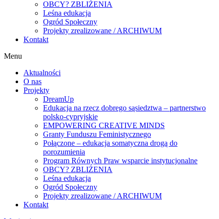
OBCY? ZBLIŻENIA
Leśna edukacja
Ogród Społeczny
Projekty zrealizowane / ARCHIWUM
Kontakt
Menu
Aktualności
O nas
Projekty
DreamUp
Edukacja na rzecz dobrego sąsiedztwa – partnerstwo
polsko-cypryjskie
EMPOWERING CREATIVE MINDS
Granty Funduszu Feministycznego
Połączone – edukacja somatyczna drogą do
porozumienia
Program Równych Praw wsparcie instytucjonalne
OBCY? ZBLIŻENIA
Leśna edukacja
Ogród Społeczny
Projekty zrealizowane / ARCHIWUM
Kontakt