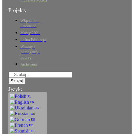
PRYWATNOŚCI
Projekty
Włączone -
Embraced
Mosty 2021
Leśna Edukacja
Witamy i
pomagamy -
noclegi
Archiwum
Szukaj
Język:
PL
EN
UK
RU
DE
FR
ES