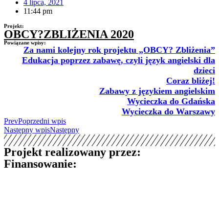
4 lipca, 2021
11:44 pm
Projekt:
OBCY?ZBLIŻENIA 2020
Powiązane wpisy:
Za nami kolejny rok projektu „OBCY? Zbliżenia”
Edukacja poprzez zabawę, czyli język angielski dla
dzieci
Coraz bliżej!
Zabawy z językiem angielskim
Wycieczka do Gdańska
Wycieczka do Warszawy
Prev
Poprzedni wpis
Następny wpis
Następny
Projekt realizowany przez:
Finansowanie: