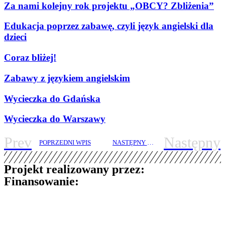
Za nami kolejny rok projektu „OBCY? Zbliżenia”
Edukacja poprzez zabawę, czyli język angielski dla
dzieci
Coraz bliżej!
Zabawy z językiem angielskim
Wycieczka do Gdańska
Wycieczka do Warszawy
Prev
Następny
POPRZEDNI WPIS
NASTĘPNY WPIS
Projekt realizowany przez:
Finansowanie: