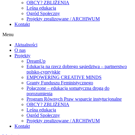
OBCY? ZBLIŻENIA
Leśna edukacja
Ogród Społeczny
Projekty zrealizowane / ARCHIWUM
Kontakt
Menu
Aktualności
O nas
Projekty
DreamUp
Edukacja na rzecz dobrego sąsiedztwa – partnerstwo
polsko-cypryjskie
EMPOWERING CREATIVE MINDS
Granty Funduszu Feministycznego
Połączone – edukacja somatyczna drogą do
porozumienia
Program Równych Praw wsparcie instytucjonalne
OBCY? ZBLIŻENIA
Leśna edukacja
Ogród Społeczny
Projekty zrealizowane / ARCHIWUM
Kontakt