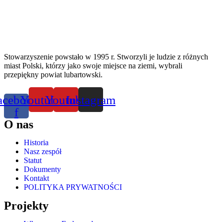
Stowarzyszenie powstało w 1995 r. Stworzyli je ludzie z różnych
miast Polski, którzy jako swoje miejsce na ziemi, wybrali
przepiękny powiat lubartowski.
acebook-
Youtube
Youtube
Instagram
f
O nas
Historia
Nasz zespół
Statut
Dokumenty
Kontakt
POLITYKA PRYWATNOŚCI
Projekty