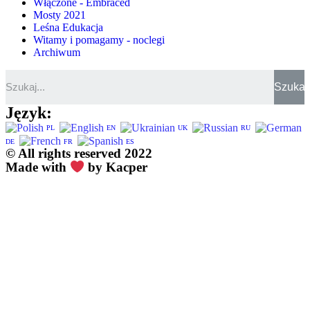
Włączone - Embraced
Mosty 2021
Leśna Edukacja
Witamy i pomagamy - noclegi
Archiwum
Szukaj
Język:
PL
EN
UK
RU
DE
FR
ES
© All rights reserved 2022
Made with
by Kacper