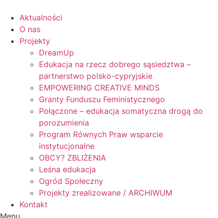
Skip
to
Aktualności
content
O nas
Projekty
DreamUp
Edukacja na rzecz dobrego sąsiedztwa –
partnerstwo polsko-cypryjskie
EMPOWERING CREATIVE MINDS
Granty Funduszu Feministycznego
Połączone – edukacja somatyczna drogą do
porozumienia
Program Równych Praw wsparcie
instytucjonalne
OBCY? ZBLIŻENIA
Leśna edukacja
Ogród Społeczny
Projekty zrealizowane / ARCHIWUM
Kontakt
Menu