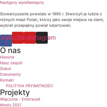
Następny wpis
Następny
Stowarzyszenie powstało w 1995 r. Stworzyli je ludzie z
różnych miast Polski, którzy jako swoje miejsce na ziemi,
wybrali przepiękny powiat lubartowski.
cebook-
Youtube
Youtube
Instagram
f
O nas
Historia
Nasz zespół
Statut
Dokumenty
Kontakt
POLITYKA PRYWATNOŚCI
Projekty
Włączone - Embraced
Mosty 2021