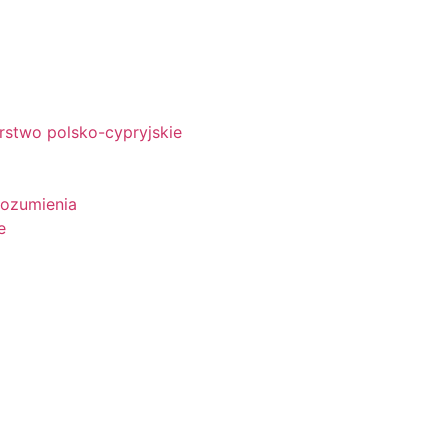
rstwo polsko-cypryjskie
rozumienia
e