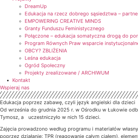
DreamUp
Edukacja na rzecz dobrego sąsiedztwa – partne
EMPOWERING CREATIVE MINDS
Granty Funduszu Feministycznego
Połączone – edukacja somatyczna drogą do po
Program Równych Praw wsparcie instytucjonaln
OBCY? ZBLIŻENIA
Leśna edukacja
Ogród Społeczny
Projekty zrealizowane / ARCHIWUM
Kontakt
Wspieraj nas
Edukacja poprzez zabawę, czyli język angielski dla dzieci
Od września do grudnia 2025 r. w Ośrodku w Łukowie odbyw
Tymosz, a uczestniczyło w nich 15 dzieci.
Zajęcia prowadzono według programu i materiałów własn
poprzez działanie: TPR (reagowanie całym ciałem), elemen