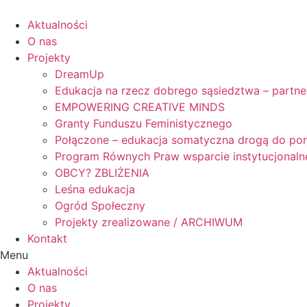
Skip
to
Aktualności
content
O nas
Projekty
DreamUp
Edukacja na rzecz dobrego sąsiedztwa – partne
EMPOWERING CREATIVE MINDS
Granty Funduszu Feministycznego
Połączone – edukacja somatyczna drogą do po
Program Równych Praw wsparcie instytucjonaln
OBCY? ZBLIŻENIA
Leśna edukacja
Ogród Społeczny
Projekty zrealizowane / ARCHIWUM
Kontakt
Menu
Aktualności
O nas
Projekty