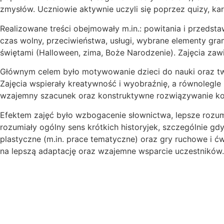
zmysłów. Uczniowie aktywnie uczyli się poprzez quizy, ka
Realizowane treści obejmowały m.in.: powitania i przedstaw
czas wolny, przeciwieństwa, usługi, wybrane elementy grama
świętami (Halloween, zima, Boże Narodzenie). Zajęcia zaw
Głównym celem było motywowanie dzieci do nauki oraz two
Zajęcia wspierały kreatywność i wyobraźnię, a równoleg
wzajemny szacunek oraz konstruktywne rozwiązywanie kon
Efektem zajęć było wzbogacenie słownictwa, lepsze rozu
rozumiały ogólny sens krótkich historyjek, szczególnie gd
plastyczne (m.in. prace tematyczne) oraz gry ruchowe i ćw
na lepszą adaptację oraz wzajemne wsparcie uczestników.