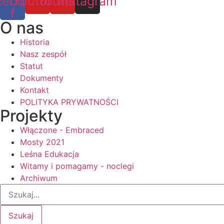
cebook-
Youtube
Youtube
Instagram
f
O nas
Historia
Nasz zespół
Statut
Dokumenty
Kontakt
POLITYKA PRYWATNOŚCI
Projekty
Włączone - Embraced
Mosty 2021
Leśna Edukacja
Witamy i pomagamy - noclegi
Archiwum
Szukaj