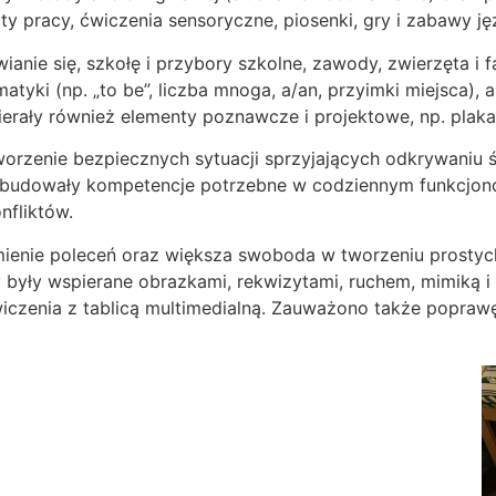
rty pracy, ćwiczenia sensoryczne, piosenki, gry i zabawy
ianie się, szkołę i przybory szkolne, zawody, zwierzęta i 
tyki (np. „to be”, liczba mnoga, a/an, przyimki miejsca), 
ierały również elementy poznawcze i projektowe, np. plak
rzenie bezpiecznych sytuacji sprzyjających odkrywaniu św
le budowały kompetencje potrzebne w codziennym funkcjon
fliktów.
mienie poleceń oraz większa swoboda w tworzeniu prosty
y były wspierane obrazkami, rekwizytami, ruchem, mimiką i
iczenia z tablicą multimedialną. Zauważono także poprawę r