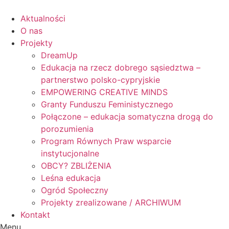
Skip
to
Aktualności
content
O nas
Projekty
DreamUp
Edukacja na rzecz dobrego sąsiedztwa –
partnerstwo polsko-cypryjskie
EMPOWERING CREATIVE MINDS
Granty Funduszu Feministycznego
Połączone – edukacja somatyczna drogą do
porozumienia
Program Równych Praw wsparcie
instytucjonalne
OBCY? ZBLIŻENIA
Leśna edukacja
Ogród Społeczny
Projekty zrealizowane / ARCHIWUM
Kontakt
Menu