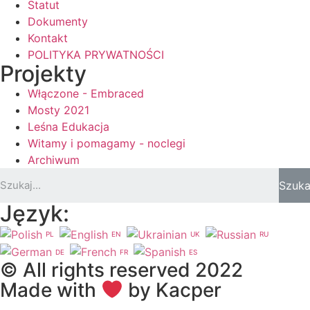
Statut
Dokumenty
Kontakt
POLITYKA PRYWATNOŚCI
Projekty
Włączone - Embraced
Mosty 2021
Leśna Edukacja
Witamy i pomagamy - noclegi
Archiwum
Szuka
Język:
PL
EN
UK
RU
DE
FR
ES
© All rights reserved 2022
Made with
by Kacper