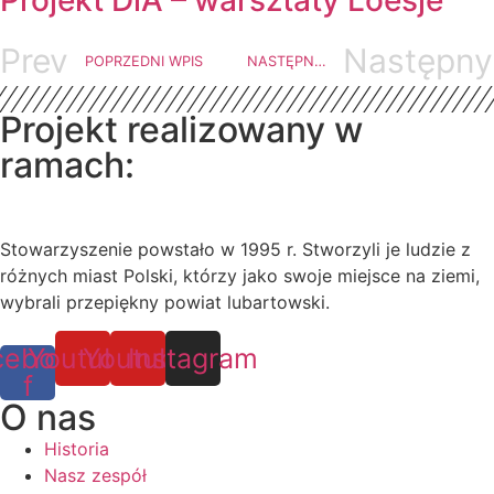
Projekt DiA – warsztaty Loesje
Prev
Następny
POPRZEDNI WPIS
NASTĘPNY WPIS
Projekt realizowany w
ramach:
Stowarzyszenie powstało w 1995 r. Stworzyli je ludzie z
różnych miast Polski, którzy jako swoje miejsce na ziemi,
wybrali przepiękny powiat lubartowski.
cebook-
Youtube
Youtube
Instagram
f
O nas
Historia
Nasz zespół