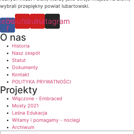
wybrali przepiękny powiat lubartowski.
cebook-
Youtube
Youtube
Instagram
f
O nas
Historia
Nasz zespół
Statut
Dokumenty
Kontakt
POLITYKA PRYWATNOŚCI
Projekty
Włączone - Embraced
Mosty 2021
Leśna Edukacja
Witamy i pomagamy - noclegi
Archiwum