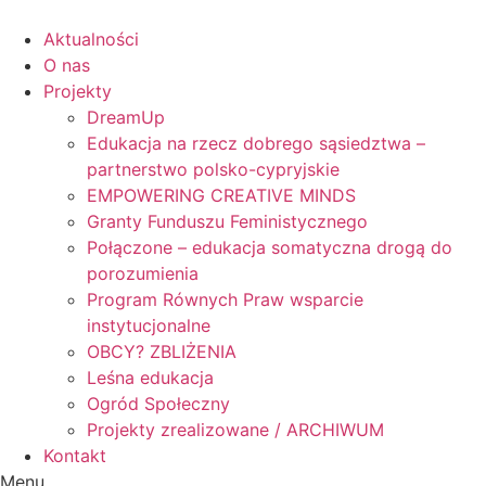
Skip
to
Aktualności
content
O nas
Projekty
DreamUp
Edukacja na rzecz dobrego sąsiedztwa –
partnerstwo polsko-cypryjskie
EMPOWERING CREATIVE MINDS
Granty Funduszu Feministycznego
Połączone – edukacja somatyczna drogą do
porozumienia
Program Równych Praw wsparcie
instytucjonalne
OBCY? ZBLIŻENIA
Leśna edukacja
Ogród Społeczny
Projekty zrealizowane / ARCHIWUM
Kontakt
Menu