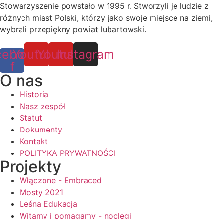
Stowarzyszenie powstało w 1995 r. Stworzyli je ludzie z
różnych miast Polski, którzy jako swoje miejsce na ziemi,
wybrali przepiękny powiat lubartowski.
cebook-
Youtube
Youtube
Instagram
f
O nas
Historia
Nasz zespół
Statut
Dokumenty
Kontakt
POLITYKA PRYWATNOŚCI
Projekty
Włączone - Embraced
Mosty 2021
Leśna Edukacja
Witamy i pomagamy - noclegi