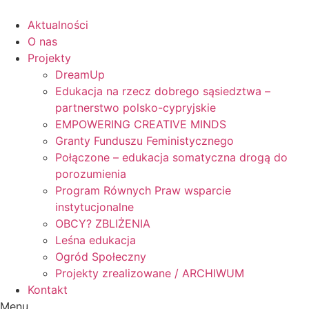
Skip
to
Aktualności
content
O nas
Projekty
DreamUp
Edukacja na rzecz dobrego sąsiedztwa –
partnerstwo polsko-cypryjskie
EMPOWERING CREATIVE MINDS
Granty Funduszu Feministycznego
Połączone – edukacja somatyczna drogą do
porozumienia
Program Równych Praw wsparcie
instytucjonalne
OBCY? ZBLIŻENIA
Leśna edukacja
Ogród Społeczny
Projekty zrealizowane / ARCHIWUM
Kontakt
Menu