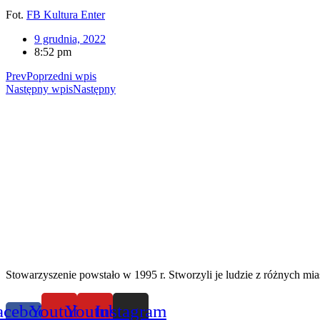
Fot.
FB Kultura Enter
9 grudnia, 2022
8:52 pm
Prev
Poprzedni wpis
Następny wpis
Następny
Stowarzyszenie powstało w 1995 r. Stworzyli je ludzie z różnych mias
acebook-
Youtube
Youtube
Instagram