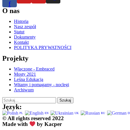
f
O nas
Historia
Nasz zespół
Statut
Dokumenty
Kontakt
POLITYKA PRYWATNOŚCI
Projekty
Włączone - Embraced
Mosty 2021
Leśna Edukacja
Witamy i pomagamy - noclegi
Archiwum
Szukaj
Język:
PL
EN
UK
RU
D
© All rights reserved 2022
Made with
by Kacper