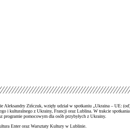
ie Aleksandry Zińczuk, wzięły udział w spotkaniu „Ukraina – UE: (od)
ego i kulturalnego z Ukrainy, Francji oraz Lublina. W trakcie spotka
raz programie pomocowym dla osób przybyłych z Ukrainy.
tura Enter oraz Warsztaty Kultury w Lublinie.