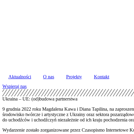
Skip
to
content
Aktualności
O nas
Projekty
Kontakt
Wspieraj nas
Ukraina – UE: (od)budowa partnerstwa
9 grudnia 2022 roku Magdalena Kawa i Diana Tapilina, na zaproszen
środowisko twórcze i artystyczne z Ukrainy oraz sektora pozarządow
do uchodźców i uchodźczyń niezależnie od ich kraju pochodzenia o
Wydarzenie zostało zorganizowane przez Czasopismo Internetowe Kul