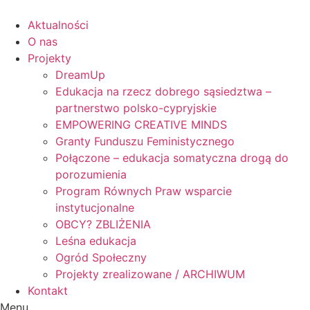
Skip
to
Aktualności
content
O nas
Projekty
DreamUp
Edukacja na rzecz dobrego sąsiedztwa –
partnerstwo polsko-cypryjskie
EMPOWERING CREATIVE MINDS
Granty Funduszu Feministycznego
Połączone – edukacja somatyczna drogą do
porozumienia
Program Równych Praw wsparcie
instytucjonalne
OBCY? ZBLIŻENIA
Leśna edukacja
Ogród Społeczny
Projekty zrealizowane / ARCHIWUM
Kontakt
Menu