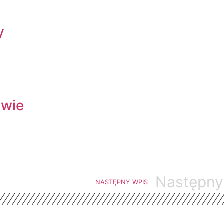
y
owie
Następny
NASTĘPNY WPIS