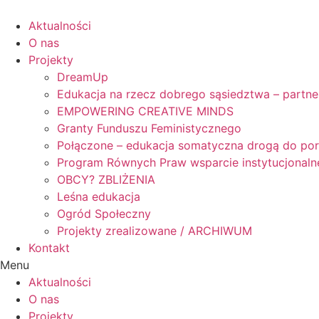
Skip
to
Aktualności
content
O nas
Projekty
DreamUp
Edukacja na rzecz dobrego sąsiedztwa – partne
EMPOWERING CREATIVE MINDS
Granty Funduszu Feministycznego
Połączone – edukacja somatyczna drogą do po
Program Równych Praw wsparcie instytucjonaln
OBCY? ZBLIŻENIA
Leśna edukacja
Ogród Społeczny
Projekty zrealizowane / ARCHIWUM
Kontakt
Menu
Aktualności
O nas
Projekty