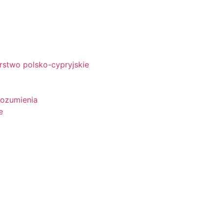
rstwo polsko-cypryjskie
rozumienia
e