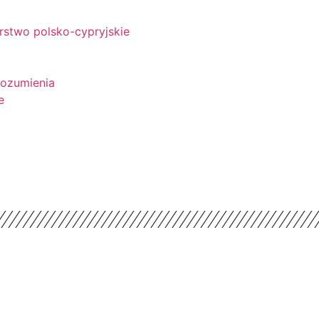
rstwo polsko-cypryjskie
rozumienia
e