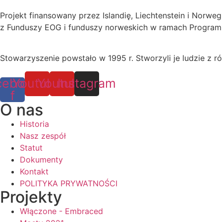
Projekt finansowany przez Islandię, Liechtenstein i Norweg
z Funduszy EOG i funduszy norweskich w ramach Programu
Stowarzyszenie powstało w 1995 r. Stworzyli je ludzie z ró
cebook-
Youtube
Youtube
Instagram
f
O nas
Historia
Nasz zespół
Statut
Dokumenty
Kontakt
POLITYKA PRYWATNOŚCI
Projekty
Włączone - Embraced