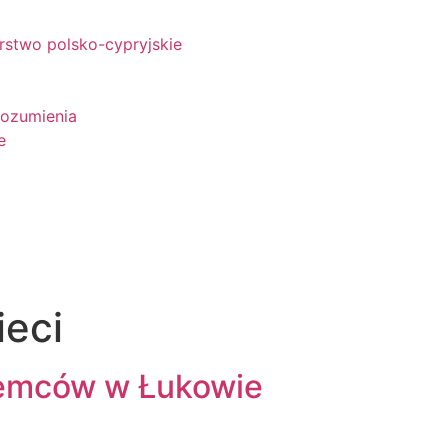
rstwo polsko-cypryjskie
rozumienia
e
ieci
iemców w Łukowie