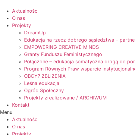
Skip
to
Aktualności
content
O nas
Projekty
DreamUp
Edukacja na rzecz dobrego sąsiedztwa – partne
EMPOWERING CREATIVE MINDS
Granty Funduszu Feministycznego
Połączone – edukacja somatyczna drogą do po
Program Równych Praw wsparcie instytucjonaln
OBCY? ZBLIŻENIA
Leśna edukacja
Ogród Społeczny
Projekty zrealizowane / ARCHIWUM
Kontakt
Menu
Aktualności
O nas
Projekty