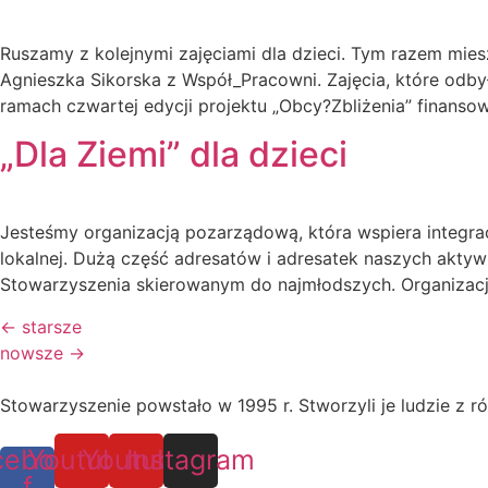
Ruszamy z kolejnymi zajęciami dla dzieci. Tym razem mie
Agnieszka Sikorska z Współ_Pracowni. Zajęcia, które odb
ramach czwartej edycji projektu „Obcy?Zbliżenia” finans
„Dla Ziemi” dla dzieci
Jesteśmy organizacją pozarządową, która wspiera integr
lokalnej. Dużą część adresatów i adresatek naszych aktywn
Stowarzyszenia skierowanym do najmłodszych. Organizacj
←
starsze
nowsze
→
Stowarzyszenie powstało w 1995 r. Stworzyli je ludzie z ró
cebook-
Youtube
Youtube
Instagram
f