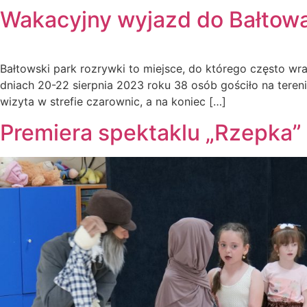
Wakacyjny wyjazd do Bałtow
Bałtowski park rozrywki to miejsce, do którego często 
dniach 20-22 sierpnia 2023 roku 38 osób gościło na tere
wizyta w strefie czarownic, a na koniec […]
Premiera spektaklu „Rzepka”