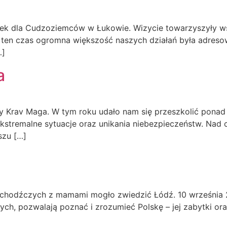
dek dla Cudzoziemców w Łukowie. Wizycie towarzyszyły ws
ez ten czas ogromna większość naszych działań była adres
…]
a
ty Krav Maga. W tym roku udało nam się przeszkolić ponad
kstremalne sytuacje oraz unikania niebezpieczeństw. Nad 
szu […]
 uchodźczych z mamami mogło zwiedzić Łódź. 10 września 
ych, pozwalają poznać i zrozumieć Polskę – jej zabytki or