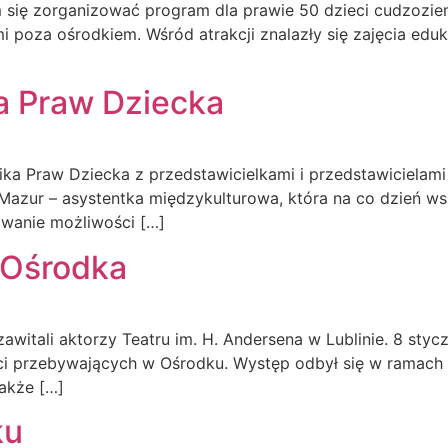
nam się zorganizować program dla prawie 50 dzieci cudzo
i poza ośrodkiem. Wśród atrakcji znalazły się zajęcia edu
a Praw Dziecka
ika Praw Dziecka z przedstawicielkami i przedstawicielam
 Mazur – asystentka międzykulturowa, która na co dzień w
owanie możliwości […]
 Ośrodka
itali aktorzy Teatru im. H. Andersena w Lublinie. 8 styc
ieci przebywających w Ośrodku. Występ odbył się w ramach
także […]
ku