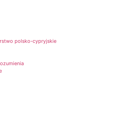
rstwo polsko-cypryjskie
rozumienia
e