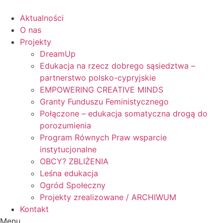
Skip
to
Aktualności
content
O nas
Projekty
DreamUp
Edukacja na rzecz dobrego sąsiedztwa –
partnerstwo polsko-cypryjskie
EMPOWERING CREATIVE MINDS
Granty Funduszu Feministycznego
Połączone – edukacja somatyczna drogą do
porozumienia
Program Równych Praw wsparcie
instytucjonalne
OBCY? ZBLIŻENIA
Leśna edukacja
Ogród Społeczny
Projekty zrealizowane / ARCHIWUM
Kontakt
Menu