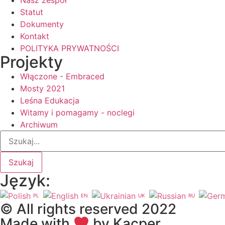
Statut
Dokumenty
Kontakt
POLITYKA PRYWATNOŚCI
Projekty
Włączone - Embraced
Mosty 2021
Leśna Edukacja
Witamy i pomagamy - noclegi
Archiwum
Szukaj
Język:
PL
EN
UK
RU
© All rights reserved 2022
Made with
by Kacper