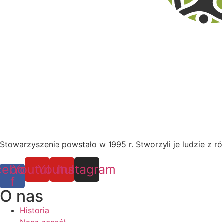
Stowarzyszenie powstało w 1995 r. Stworzyli je ludzie z ró
cebook-
Youtube
Youtube
Instagram
f
O nas
Historia
Nasz zespół