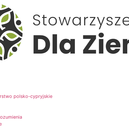
rstwo polsko-cypryjskie
rozumienia
e