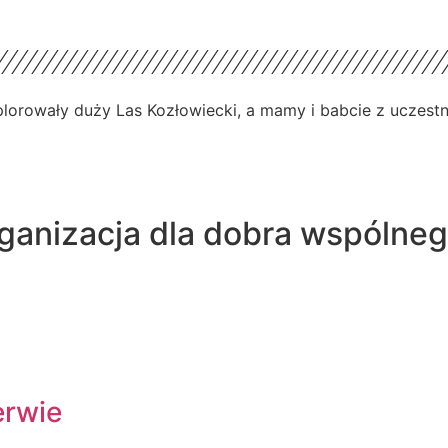
splorowały duży Las Kozłowiecki, a mamy i babcie z uczest
rganizacja dla dobra wspólne
erwie