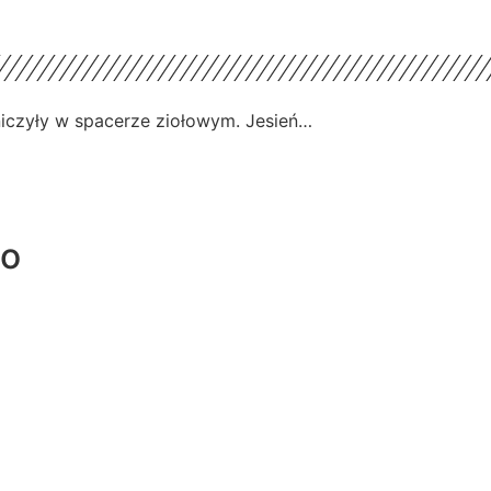
niczyły w spacerze ziołowym. Jesień…
go