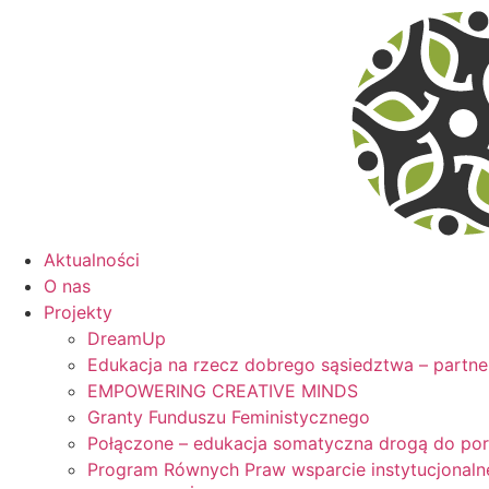
Skip
to
content
Aktualności
O nas
Projekty
DreamUp
Edukacja na rzecz dobrego sąsiedztwa – partne
EMPOWERING CREATIVE MINDS
Granty Funduszu Feministycznego
Połączone – edukacja somatyczna drogą do po
Program Równych Praw wsparcie instytucjonaln