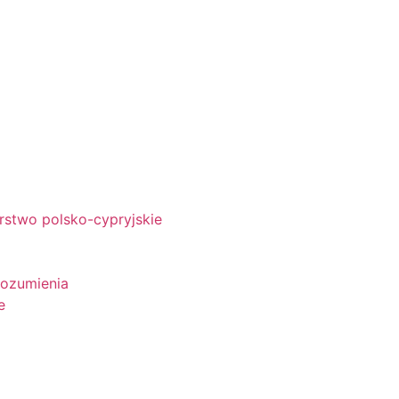
rstwo polsko-cypryjskie
rozumienia
e