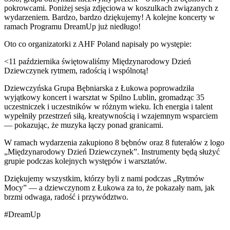
pokrowcami. Poniżej sesja zdjęciowa w koszulkach związanych z
wydarzeniem. Bardzo, bardzo dziękujemy! A kolejne koncerty w
ramach Programu DreamUp już niedługo!
Oto co organizatorki z AHF Poland napisały po występie:
<11 października świętowaliśmy Międzynarodowy Dzień
Dziewczynek rytmem, radością i wspólnotą!
Dziewczyńska Grupa Bębniarska z Łukowa poprowadziła
wyjątkowy koncert i warsztat w Spilno Lublin, gromadząc 35
uczestniczek i uczestników w różnym wieku. Ich energia i talent
wypełniły przestrzeń siłą, kreatywnością i wzajemnym wsparciem
— pokazując, że muzyka łączy ponad granicami.
W ramach wydarzenia zakupiono 8 bębnów oraz 8 futerałów z logo
„Międzynarodowy Dzień Dziewczynek”. Instrumenty będą służyć
grupie podczas kolejnych występów i warsztatów.
Dziękujemy wszystkim, którzy byli z nami podczas „Rytmów
Mocy” — a dziewczynom z Łukowa za to, że pokazały nam, jak
brzmi odwaga, radość i przywództwo.
#DreamUp