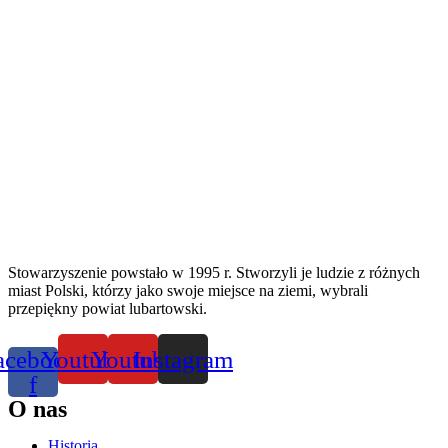
Stowarzyszenie powstało w 1995 r. Stworzyli je ludzie z różnych
miast Polski, którzy jako swoje miejsce na ziemi, wybrali
przepiękny powiat lubartowski.
acebook-
Youtube
Youtube
Instagram
f
O nas
Historia