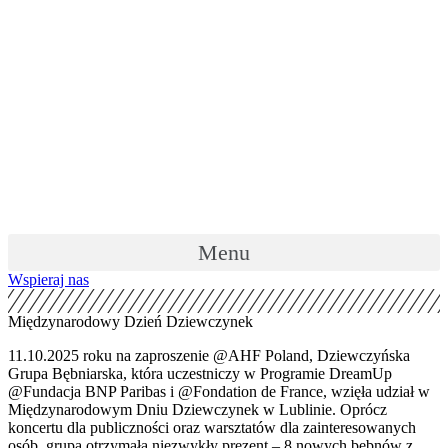
Skip
to
content
Menu
Wspieraj nas
Międzynarodowy Dzień Dziewczynek
11.10.2025 roku na zaproszenie @AHF Poland, Dziewczyńska
Grupa Bębniarska, która uczestniczy w Programie DreamUp
@Fundacja BNP Paribas i @Fondation de France, wzięła udział w
Międzynarodowym Dniu Dziewczynek w Lublinie. Oprócz
koncertu dla publiczności oraz warsztatów dla zainteresowanych
osób, grupa otrzymała niezwykły prezent – 8 nowych bębnów z