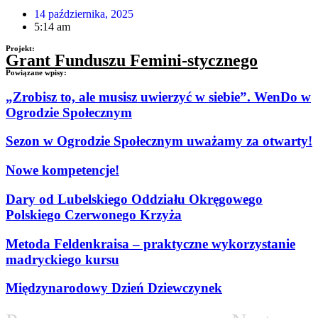
14 października, 2025
5:14 am
Projekt:
Grant Funduszu Femini-stycznego
Powiązane wpisy:
„Zrobisz to, ale musisz uwierzyć w siebie”. WenDo w
Ogrodzie Społecznym
Sezon w Ogrodzie Społecznym uważamy za otwarty!
Nowe kompetencje!
Dary od Lubelskiego Oddziału Okręgowego
Polskiego Czerwonego Krzyża
Metoda Feldenkraisa – praktyczne wykorzystanie
madryckiego kursu
Międzynarodowy Dzień Dziewczynek