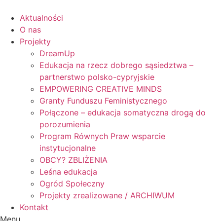
Skip
to
Aktualności
content
O nas
Projekty
DreamUp
Edukacja na rzecz dobrego sąsiedztwa –
partnerstwo polsko-cypryjskie
EMPOWERING CREATIVE MINDS
Granty Funduszu Feministycznego
Połączone – edukacja somatyczna drogą do
porozumienia
Program Równych Praw wsparcie
instytucjonalne
OBCY? ZBLIŻENIA
Leśna edukacja
Ogród Społeczny
Projekty zrealizowane / ARCHIWUM
Kontakt
Menu