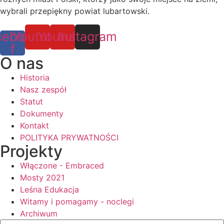
wybrali przepiękny powiat lubartowski.
cebook-
Youtube
Youtube
Instagram
f
O nas
Historia
Nasz zespół
Statut
Dokumenty
Kontakt
POLITYKA PRYWATNOŚCI
Projekty
Włączone - Embraced
Mosty 2021
Leśna Edukacja
Witamy i pomagamy - noclegi
Archiwum