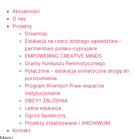
Skip
to
Aktualności
content
O nas
Projekty
DreamUp
Edukacja na rzecz dobrego sąsiedztwa –
partnerstwo polsko-cypryjskie
EMPOWERING CREATIVE MINDS
Granty Funduszu Feministycznego
Połączone – edukacja somatyczna drogą do
porozumienia
Program Równych Praw wsparcie
instytucjonalne
OBCY? ZBLIŻENIA
Leśna edukacja
Ogród Społeczny
Projekty zrealizowane / ARCHIWUM
Kontakt
Menu