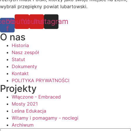
wybrali przepiękny powiat lubartowski.
cebook-
Youtube
Youtube
Instagram
f
O nas
Historia
Nasz zespół
Statut
Dokumenty
Kontakt
POLITYKA PRYWATNOŚCI
Projekty
Włączone - Embraced
Mosty 2021
Leśna Edukacja
Witamy i pomagamy - noclegi
Archiwum