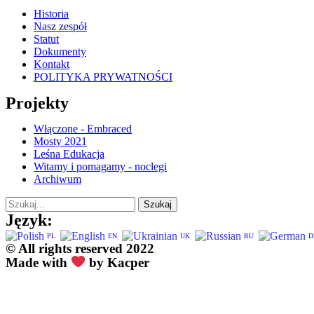
Historia
Nasz zespół
Statut
Dokumenty
Kontakt
POLITYKA PRYWATNOŚCI
Projekty
Włączone - Embraced
Mosty 2021
Leśna Edukacja
Witamy i pomagamy - noclegi
Archiwum
Szukaj
Język:
PL
EN
UK
RU
D
© All rights reserved 2022
Made with
by Kacper