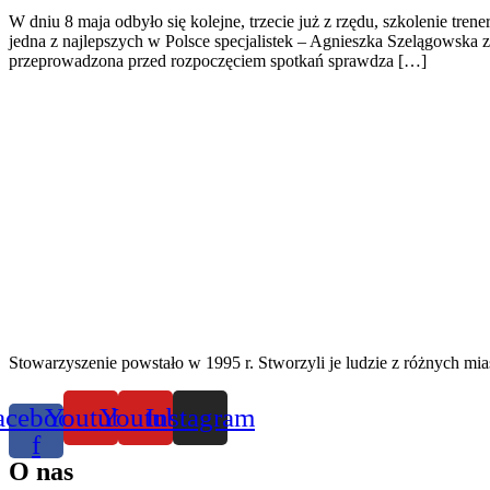
W dniu 8 maja odbyło się kolejne, trzecie już z rzędu, szkolenie tre
jedna z najlepszych w Polsce specjalistek – Agnieszka Szelągowska
przeprowadzona przed rozpoczęciem spotkań sprawdza […]
Stowarzyszenie powstało w 1995 r. Stworzyli je ludzie z różnych mias
acebook-
Youtube
Youtube
Instagram
f
O nas