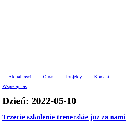
Skip
to
content
Aktualności
O nas
Projekty
Kontakt
Wspieraj nas
Dzień:
2022-05-10
Trzecie szkolenie trenerskie już za nami