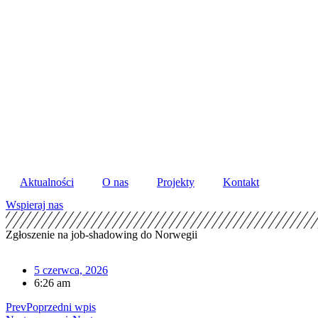
Skip
to
content
Aktualności
O nas
Projekty
Kontakt
Wspieraj nas
Zgłoszenie na job-shadowing do Norwegii
5 czerwca, 2026
6:26 am
Prev
Poprzedni wpis