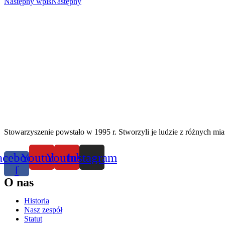
Następny wpis
Następny
Stowarzyszenie powstało w 1995 r. Stworzyli je ludzie z różnych mias
acebook-
Youtube
Youtube
Instagram
f
O nas
Historia
Nasz zespół
Statut