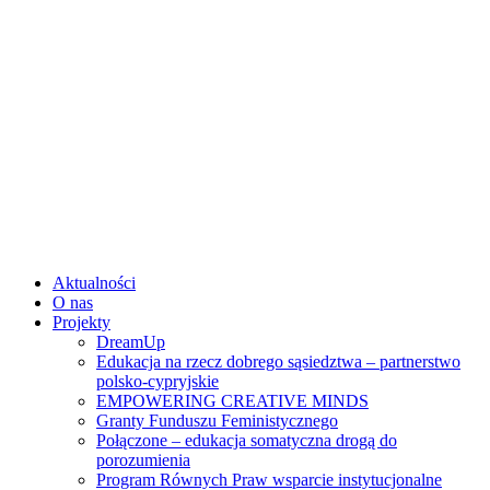
Skip
to
content
Aktualności
O nas
Projekty
DreamUp
Edukacja na rzecz dobrego sąsiedztwa – partnerstwo
polsko-cypryjskie
EMPOWERING CREATIVE MINDS
Granty Funduszu Feministycznego
Połączone – edukacja somatyczna drogą do
porozumienia
Program Równych Praw wsparcie instytucjonalne