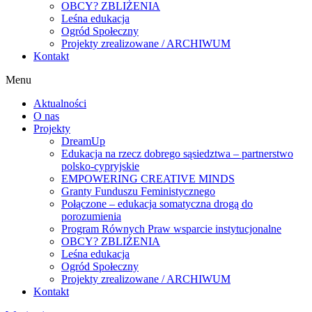
OBCY? ZBLIŻENIA
Leśna edukacja
Ogród Społeczny
Projekty zrealizowane / ARCHIWUM
Kontakt
Menu
Aktualności
O nas
Projekty
DreamUp
Edukacja na rzecz dobrego sąsiedztwa – partnerstwo
polsko-cypryjskie
EMPOWERING CREATIVE MINDS
Granty Funduszu Feministycznego
Połączone – edukacja somatyczna drogą do
porozumienia
Program Równych Praw wsparcie instytucjonalne
OBCY? ZBLIŻENIA
Leśna edukacja
Ogród Społeczny
Projekty zrealizowane / ARCHIWUM
Kontakt