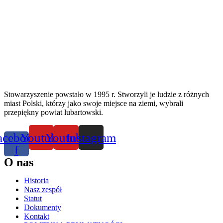
Stowarzyszenie powstało w 1995 r. Stworzyli je ludzie z różnych
miast Polski, którzy jako swoje miejsce na ziemi, wybrali
przepiękny powiat lubartowski.
acebook-
Youtube
Youtube
Instagram
f
O nas
Historia
Nasz zespół
Statut
Dokumenty
Kontakt