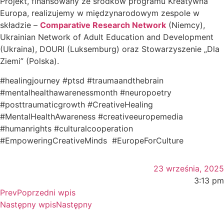
Projekt, finansowany ze środków programu Kreatywna
Europa, realizujemy w międzynarodowym zespole w
składzie –
Comparative Research Network
(Niemcy),
Ukrainian Network of Adult Education and Development
(Ukraina), DOURI (Luksemburg) oraz Stowarzyszenie „Dla
Ziemi” (Polska).
#healingjourney #ptsd #traumaandthebrain
#mentalhealthawarenessmonth #neuropoetry
#posttraumaticgrowth #CreativeHealing
#MentalHealthAwareness #creativeeuropemedia
#humanrights #culturalcooperation
#EmpoweringCreativeMinds #EuropeForCulture
23 września, 2025
3:13 pm
Prev
Poprzedni wpis
Następny wpis
Następny