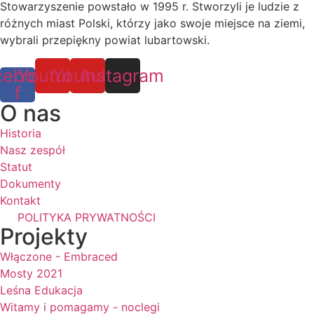
Stowarzyszenie powstało w 1995 r. Stworzyli je ludzie z
różnych miast Polski, którzy jako swoje miejsce na ziemi,
wybrali przepiękny powiat lubartowski.
cebook-
Youtube
Youtube
Instagram
f
O nas
Historia
Nasz zespół
Statut
Dokumenty
Kontakt
POLITYKA PRYWATNOŚCI
Projekty
Włączone - Embraced
Mosty 2021
Leśna Edukacja
Witamy i pomagamy - noclegi