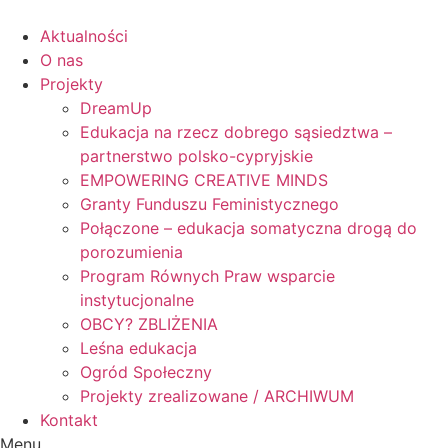
Skip
to
Aktualności
content
O nas
Projekty
DreamUp
Edukacja na rzecz dobrego sąsiedztwa –
partnerstwo polsko-cypryjskie
EMPOWERING CREATIVE MINDS
Granty Funduszu Feministycznego
Połączone – edukacja somatyczna drogą do
porozumienia
Program Równych Praw wsparcie
instytucjonalne
OBCY? ZBLIŻENIA
Leśna edukacja
Ogród Społeczny
Projekty zrealizowane / ARCHIWUM
Kontakt
Menu