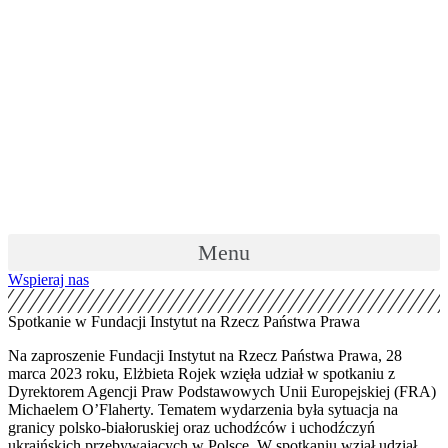
Skip
to
content
Menu
Wspieraj nas
Spotkanie w Fundacji Instytut na Rzecz Państwa Prawa
Na zaproszenie Fundacji Instytut na Rzecz Państwa Prawa, 28
marca 2023 roku, Elżbieta Rojek wzięła udział w spotkaniu z
Dyrektorem Agencji Praw Podstawowych Unii Europejskiej (FRA)
Michaelem O’Flaherty. Tematem wydarzenia była sytuacja na
granicy polsko-białoruskiej oraz uchodźców i uchodźczyń
ukraińskich przebywających w Polsce. W spotkaniu wziął udział