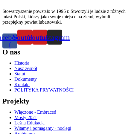
Stowarzyszenie powstało w 1995 r. Stworzyli je ludzie z różnych
miast Polski, którzy jako swoje miejsce na ziemi, wybrali
przepiękny powiat lubartowski.
acebook-
Youtube
Youtube
Instagram
f
O nas
Historia
Nasz zespół
Statut
Dokumenty
Kontakt
POLITYKA PRYWATNOŚCI
Projekty
Włączone - Embraced
Mosty 2021
Leśna Edukacja
Witamy i pomagamy - noclegi
Archiwum