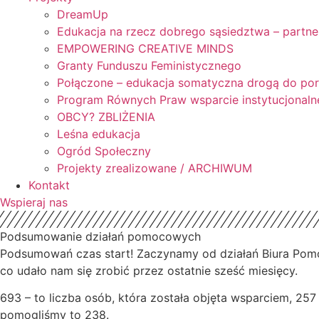
DreamUp
Edukacja na rzecz dobrego sąsiedztwa – partne
EMPOWERING CREATIVE MINDS
Granty Funduszu Feministycznego
Połączone – edukacja somatyczna drogą do po
Program Równych Praw wsparcie instytucjonaln
OBCY? ZBLIŻENIA
Leśna edukacja
Ogród Społeczny
Projekty zrealizowane / ARCHIWUM
Kontakt
Wspieraj nas
Podsumowanie działań pomocowych
Podsumowań czas start! Zaczynamy od działań Biura Pomoc
co udało nam się zrobić przez ostatnie sześć miesięcy.
693 – to liczba osób, która została objęta wsparciem, 257
pomogliśmy to 238.