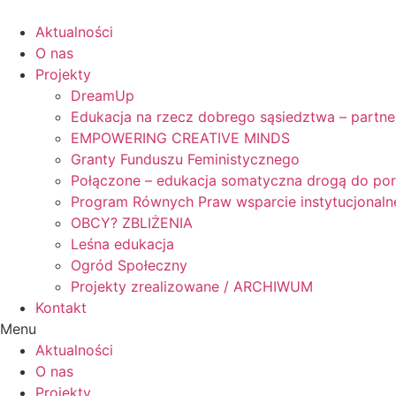
Skip
to
Aktualności
content
O nas
Projekty
DreamUp
Edukacja na rzecz dobrego sąsiedztwa – partne
EMPOWERING CREATIVE MINDS
Granty Funduszu Feministycznego
Połączone – edukacja somatyczna drogą do po
Program Równych Praw wsparcie instytucjonaln
OBCY? ZBLIŻENIA
Leśna edukacja
Ogród Społeczny
Projekty zrealizowane / ARCHIWUM
Kontakt
Menu
Aktualności
O nas
Projekty