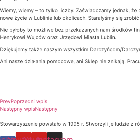
Wiemy, wiemy – to tylko liczby. Zaświadczamy jednak, że d
nowe życie w Lublinie lub okolicach. Starałyśmy się zrobi
Nie byłoby to możliwe bez przekazanych nam środków fin
Henrykowi Wujców oraz Urzędowi Miasta Lublin.
Dziękujemy także naszym wszystkim Darczyńcom/Darczynio
Ani nasze działania pomocowe, ani Sklep nie znikają. Pra
Prev
Poprzedni wpis
Następny wpis
Następny
Stowarzyszenie powstało w 1995 r. Stworzyli je ludzie z ró
cebook-
Youtube
Youtube
Instagram