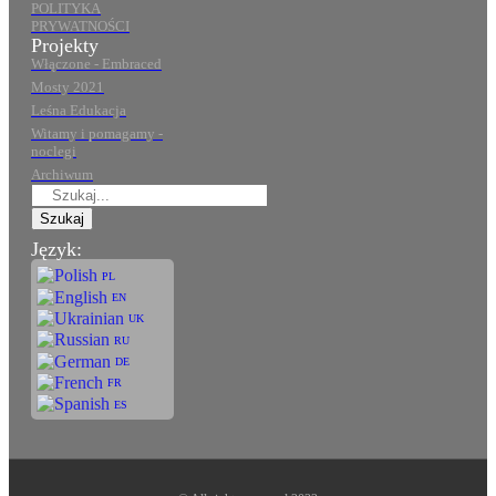
POLITYKA
PRYWATNOŚCI
Projekty
Włączone - Embraced
Mosty 2021
Leśna Edukacja
Witamy i pomagamy -
noclegi
Archiwum
Szukaj
Język:
PL
EN
UK
RU
DE
FR
ES