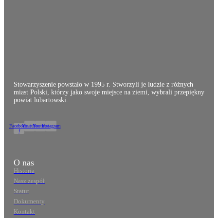
Stowarzyszenie powstało w 1995 r. Stworzyli je ludzie z różnych
miast Polski, którzy jako swoje miejsce na ziemi, wybrali przepiękny
powiat lubartowski.
Facebook-
Youtube
Youtube
Instagram
f
O nas
Historia
Nasz zespół
Statut
Dokumenty
Kontakt