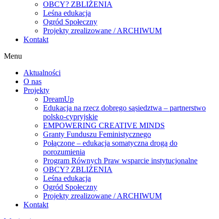
OBCY? ZBLIŻENIA
Leśna edukacja
Ogród Społeczny
Projekty zrealizowane / ARCHIWUM
Kontakt
Menu
Aktualności
O nas
Projekty
DreamUp
Edukacja na rzecz dobrego sąsiedztwa – partnerstwo
polsko-cypryjskie
EMPOWERING CREATIVE MINDS
Granty Funduszu Feministycznego
Połączone – edukacja somatyczna drogą do
porozumienia
Program Równych Praw wsparcie instytucjonalne
OBCY? ZBLIŻENIA
Leśna edukacja
Ogród Społeczny
Projekty zrealizowane / ARCHIWUM
Kontakt