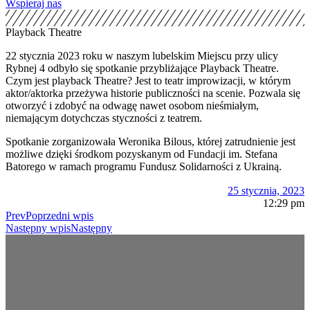
Wspieraj nas
Playback Theatre
22 stycznia 2023 roku w naszym lubelskim Miejscu przy ulicy
Rybnej 4 odbyło się spotkanie przybliżające Playback Theatre.
Czym jest playback Theatre? Jest to teatr improwizacji, w którym
aktor/aktorka przeżywa historie publiczności na scenie. Pozwala się
otworzyć i zdobyć na odwagę nawet osobom nieśmiałym,
niemającym dotychczas styczności z teatrem.
Spotkanie zorganizowała Weronika Bilous, której zatrudnienie jest
możliwe dzięki środkom pozyskanym od Fundacji im. Stefana
Batorego w ramach programu Fundusz Solidarności z Ukrainą.
25 stycznia, 2023
12:29 pm
Prev
Poprzedni wpis
Następny wpis
Następny