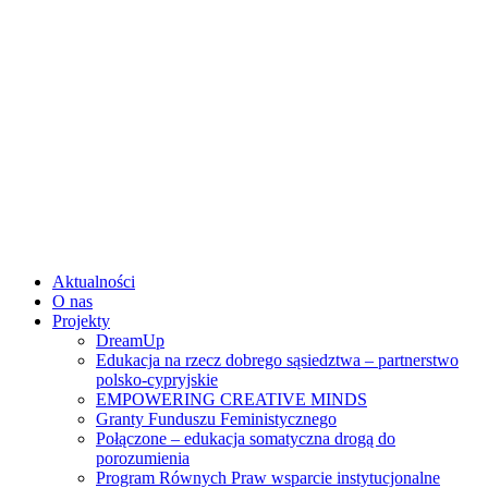
Skip
to
content
Aktualności
O nas
Projekty
DreamUp
Edukacja na rzecz dobrego sąsiedztwa – partnerstwo
polsko-cypryjskie
EMPOWERING CREATIVE MINDS
Granty Funduszu Feministycznego
Połączone – edukacja somatyczna drogą do
porozumienia
Program Równych Praw wsparcie instytucjonalne