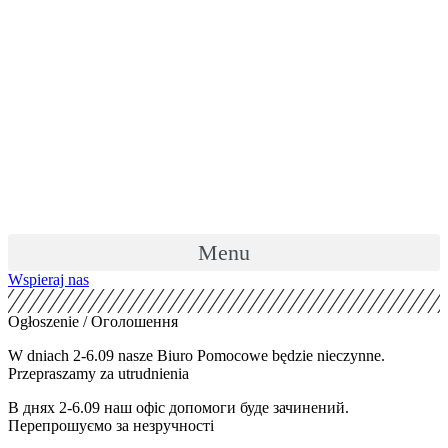
Skip
to
content
Menu
Wspieraj nas
Ogłoszenie / Оголошення
W dniach 2-6.09 nasze Biuro Pomocowe będzie nieczynne.
Przepraszamy za utrudnienia
В днях 2-6.09 наш офіс допомоги буде зачинений.
Перепрошуємо за незручності