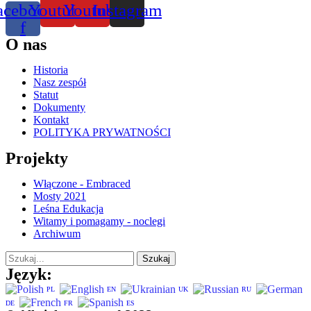
acebook-
Youtube
Youtube
Instagram
f
O nas
Historia
Nasz zespół
Statut
Dokumenty
Kontakt
POLITYKA PRYWATNOŚCI
Projekty
Włączone - Embraced
Mosty 2021
Leśna Edukacja
Witamy i pomagamy - noclegi
Archiwum
Szukaj
Język:
PL
EN
UK
RU
DE
FR
ES