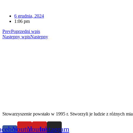
6 grudnia, 2024
1:06 pm
Prev
Poprzedni wpis
Następny wpis
Następny
Stowarzyszenie powstało w 1995 r. Stworzyli je ludzie z różnych mias
acebook-
Youtube
Youtube
Instagram