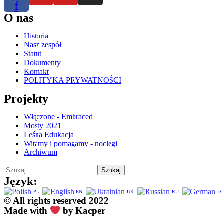
f
O nas
Historia
Nasz zespół
Statut
Dokumenty
Kontakt
POLITYKA PRYWATNOŚCI
Projekty
Włączone - Embraced
Mosty 2021
Leśna Edukacja
Witamy i pomagamy - noclegi
Archiwum
Szukaj
Język:
PL
EN
UK
RU
D
© All rights reserved 2022
Made with
by Kacper