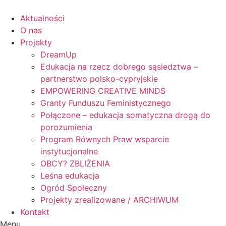
Skip
to
Aktualności
content
O nas
Projekty
DreamUp
Edukacja na rzecz dobrego sąsiedztwa –
partnerstwo polsko-cypryjskie
EMPOWERING CREATIVE MINDS
Granty Funduszu Feministycznego
Połączone – edukacja somatyczna drogą do
porozumienia
Program Równych Praw wsparcie
instytucjonalne
OBCY? ZBLIŻENIA
Leśna edukacja
Ogród Społeczny
Projekty zrealizowane / ARCHIWUM
Kontakt
Menu