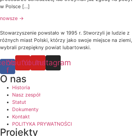
w Polsce […]
nowsze
→
Stowarzyszenie powstało w 1995 r. Stworzyli je ludzie z
różnych miast Polski, którzy jako swoje miejsce na ziemi,
wybrali przepiękny powiat lubartowski.
cebook-
Youtube
Youtube
Instagram
f
O nas
Historia
Nasz zespół
Statut
Dokumenty
Kontakt
POLITYKA PRYWATNOŚCI
Projekty