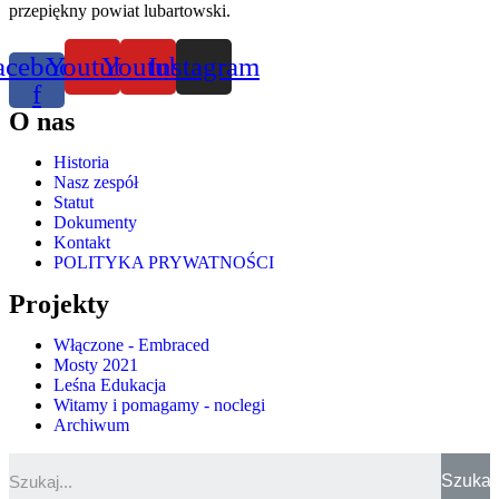
przepiękny powiat lubartowski.
acebook-
Youtube
Youtube
Instagram
f
O nas
Historia
Nasz zespół
Statut
Dokumenty
Kontakt
POLITYKA PRYWATNOŚCI
Projekty
Włączone - Embraced
Mosty 2021
Leśna Edukacja
Witamy i pomagamy - noclegi
Archiwum
Szukaj