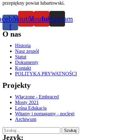
przepiękny powiat lubartowski.
acebook-
Youtube
Youtube
Instagram
f
O nas
Historia
Nasz zespół
Statut
Dokumenty
Kontakt
POLITYKA PRYWATNOŚCI
Projekty
Włączone - Embraced
Mosty 2021
Leśna Edukacja
Witamy i pomagamy - noclegi
Archiwum
Szukaj
Język: