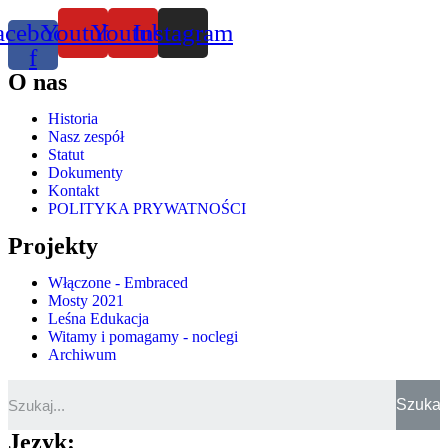
acebook-
Youtube
Youtube
Instagram
f
O nas
Historia
Nasz zespół
Statut
Dokumenty
Kontakt
POLITYKA PRYWATNOŚCI
Projekty
Włączone - Embraced
Mosty 2021
Leśna Edukacja
Witamy i pomagamy - noclegi
Archiwum
Szukaj
Język: