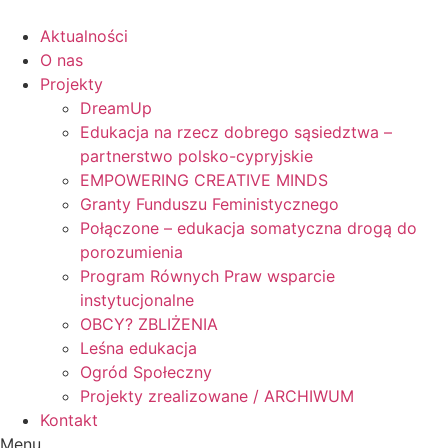
Skip
to
Aktualności
content
O nas
Projekty
DreamUp
Edukacja na rzecz dobrego sąsiedztwa –
partnerstwo polsko-cypryjskie
EMPOWERING CREATIVE MINDS
Granty Funduszu Feministycznego
Połączone – edukacja somatyczna drogą do
porozumienia
Program Równych Praw wsparcie
instytucjonalne
OBCY? ZBLIŻENIA
Leśna edukacja
Ogród Społeczny
Projekty zrealizowane / ARCHIWUM
Kontakt
Menu