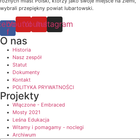
różnych miast Polski, którzy jako swoje miejsce na ziemi,
wybrali przepiękny powiat lubartowski.
cebook-
Youtube
Youtube
Instagram
f
O nas
Historia
Nasz zespół
Statut
Dokumenty
Kontakt
POLITYKA PRYWATNOŚCI
Projekty
Włączone - Embraced
Mosty 2021
Leśna Edukacja
Witamy i pomagamy - noclegi
Archiwum