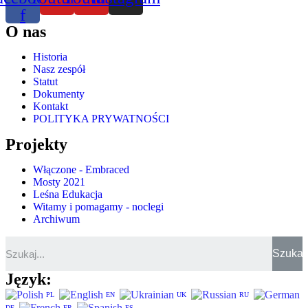
f
O nas
Historia
Nasz zespół
Statut
Dokumenty
Kontakt
POLITYKA PRYWATNOŚCI
Projekty
Włączone - Embraced
Mosty 2021
Leśna Edukacja
Witamy i pomagamy - noclegi
Archiwum
Szukaj
Język:
PL
EN
UK
RU
DE
FR
ES