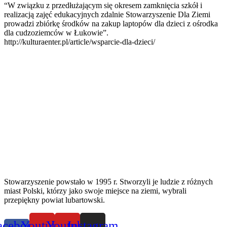
“W związku z przedłużającym się okresem zamknięcia szkół i
realizacją zajęć edukacyjnych zdalnie Stowarzyszenie Dla Ziemi
prowadzi zbiórkę środków na zakup laptopów dla dzieci z ośrodka
dla cudzoziemców w Łukowie”.
http://kulturaenter.pl/article/wsparcie-dla-dzieci/
Stowarzyszenie powstało w 1995 r. Stworzyli je ludzie z różnych
miast Polski, którzy jako swoje miejsce na ziemi, wybrali
przepiękny powiat lubartowski.
acebook-
Youtube
Youtube
Instagram