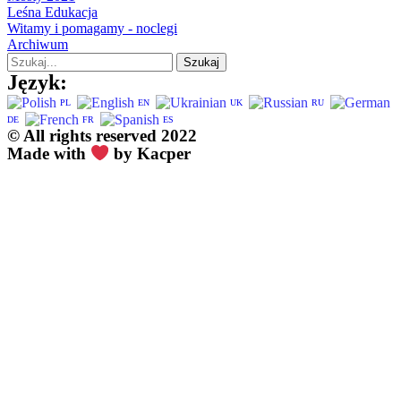
Leśna Edukacja
Witamy i pomagamy - noclegi
Archiwum
Szukaj
Język:
PL
EN
UK
RU
DE
FR
ES
© All rights reserved 2022
Made with
by Kacper