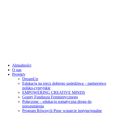
Skip
to
content
Aktualności
O nas
Projekty
DreamUp
Edukacja na rzecz dobrego sąsiedztwa – partnerstwo
polsko-cypryjskie
EMPOWERING CREATIVE MINDS
Granty Funduszu Feministycznego
Połączone – edukacja somatyczna drogą do
porozumienia
Program Równych Praw wsparcie instytucjonalne