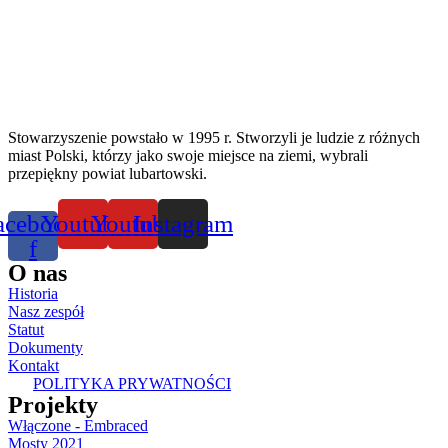
Stowarzyszenie powstało w 1995 r. Stworzyli je ludzie z różnych
miast Polski, którzy jako swoje miejsce na ziemi, wybrali
przepiękny powiat lubartowski.
acebook-
Youtube
Youtube
Instagram
f
O nas
Historia
Nasz zespół
Statut
Dokumenty
Kontakt
POLITYKA PRYWATNOŚCI
Projekty
Włączone - Embraced
Mosty 2021