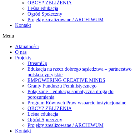
OBCY? ZBLIŻENIA
Leśna edukacja
Ogród Społeczny
Projekty zrealizowane / ARCHIWUM
Kontakt
Menu
Aktualności
O nas
Projekty
DreamUp
Edukacja na rzecz dobrego sąsiedztwa – partnerstwo
polsko-cypryjskie
EMPOWERING CREATIVE MINDS
Granty Funduszu Feministycznego
Połączone – edukacja somatyczna drogą do
porozumienia
Program Równych Praw wsparcie instytucjonalne
OBCY? ZBLIŻENIA
Leśna edukacja
Ogród Społeczny
Projekty zrealizowane / ARCHIWUM
Kontakt